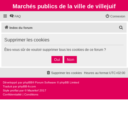
Marchés publics de la ville de villejuif
FAQ
Connexion
R
Index du forum
e
Supprimer les cookies
c
h
Êtes-vous sûr de vouloir supprimer tous les cookies de ce forum ?
e
r
c
Supprimer les cookies
Heures au format
UTC+02:00
h
e
Développé par
phpBB
® Forum Software © phpBB Limited
Traduit par
phpBB-fr.com
r
Style
proflat
par ©
Mazeltof
2017
Confidentialité
|
Conditions