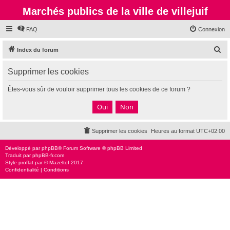
Marchés publics de la ville de villejuif
FAQ
Connexion
R
Index du forum
e
Supprimer les cookies
c
h
Êtes-vous sûr de vouloir supprimer tous les cookies de ce forum ?
e
r
c
Supprimer les cookies
Heures au format
UTC+02:00
h
e
Développé par
phpBB
® Forum Software © phpBB Limited
Traduit par
phpBB-fr.com
r
Style
proflat
par ©
Mazeltof
2017
Confidentialité
|
Conditions