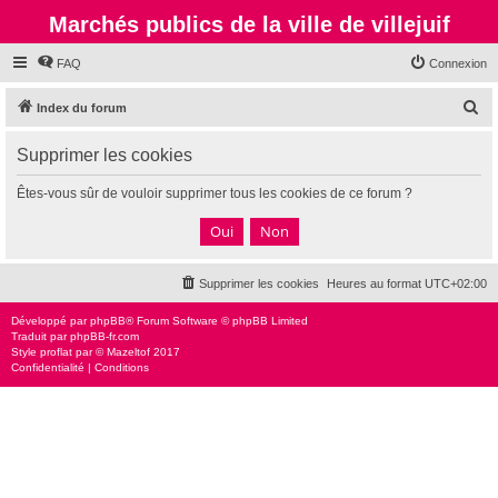
Marchés publics de la ville de villejuif
FAQ
Connexion
R
Index du forum
e
Supprimer les cookies
c
h
Êtes-vous sûr de vouloir supprimer tous les cookies de ce forum ?
e
r
c
Supprimer les cookies
Heures au format
UTC+02:00
h
e
Développé par
phpBB
® Forum Software © phpBB Limited
Traduit par
phpBB-fr.com
r
Style
proflat
par ©
Mazeltof
2017
Confidentialité
|
Conditions