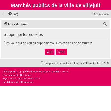
Marchés publics de la ville de villejuif
FAQ
Connexion
R
Index du forum
e
Supprimer les cookies
c
h
Êtes-vous sûr de vouloir supprimer tous les cookies de ce forum ?
e
r
c
Supprimer les cookies
Heures au format
UTC+02:00
h
e
Développé par
phpBB
® Forum Software © phpBB Limited
Traduit par
phpBB-fr.com
r
Style
proflat
par ©
Mazeltof
2017
Confidentialité
|
Conditions