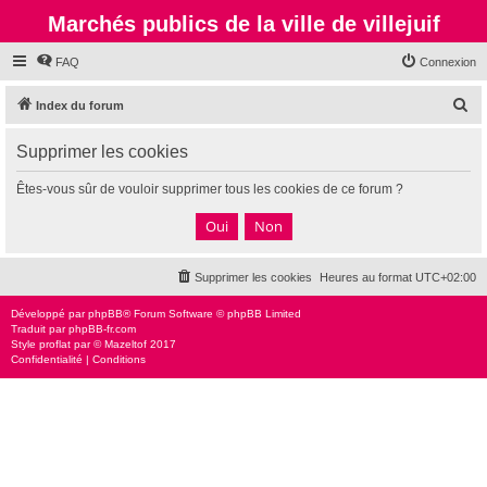
Marchés publics de la ville de villejuif
FAQ
Connexion
R
Index du forum
e
Supprimer les cookies
c
h
Êtes-vous sûr de vouloir supprimer tous les cookies de ce forum ?
e
r
c
Supprimer les cookies
Heures au format
UTC+02:00
h
e
Développé par
phpBB
® Forum Software © phpBB Limited
Traduit par
phpBB-fr.com
r
Style
proflat
par ©
Mazeltof
2017
Confidentialité
|
Conditions