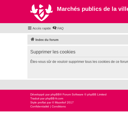
Marchés publics de la ville
Accès rapide
FAQ
Index du forum
Supprimer les cookies
Êtes-vous sûr de vouloir supprimer tous les cookies de ce foru
Développé par
phpBB
® Forum Software © phpBB Limited
Traduit par
phpBB-fr.com
Style
proflat
par ©
Mazeltof
2017
Confidentialité
|
Conditions