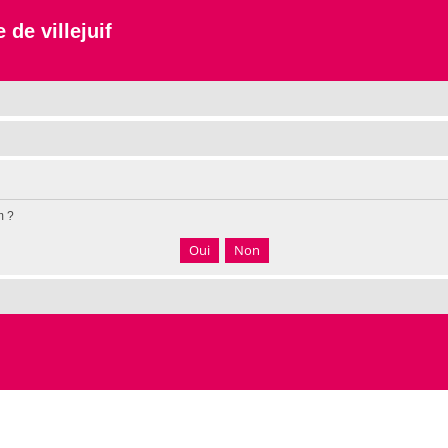
 de villejuif
m ?