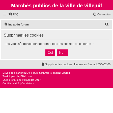
Marchés publics de la ville de villejuif
FAQ
Connexion
R
Index du forum
e
Supprimer les cookies
c
h
Êtes-vous sûr de vouloir supprimer tous les cookies de ce forum ?
e
r
c
Supprimer les cookies
Heures au format
UTC+02:00
h
e
Développé par
phpBB
® Forum Software © phpBB Limited
Traduit par
phpBB-fr.com
r
Style
proflat
par ©
Mazeltof
2017
Confidentialité
|
Conditions