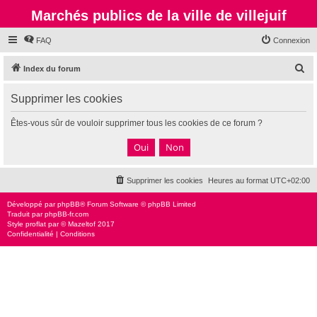
Marchés publics de la ville de villejuif
FAQ
Connexion
R
Index du forum
e
Supprimer les cookies
c
h
Êtes-vous sûr de vouloir supprimer tous les cookies de ce forum ?
e
r
c
Supprimer les cookies
Heures au format
UTC+02:00
h
e
Développé par
phpBB
® Forum Software © phpBB Limited
Traduit par
phpBB-fr.com
r
Style
proflat
par ©
Mazeltof
2017
Confidentialité
|
Conditions