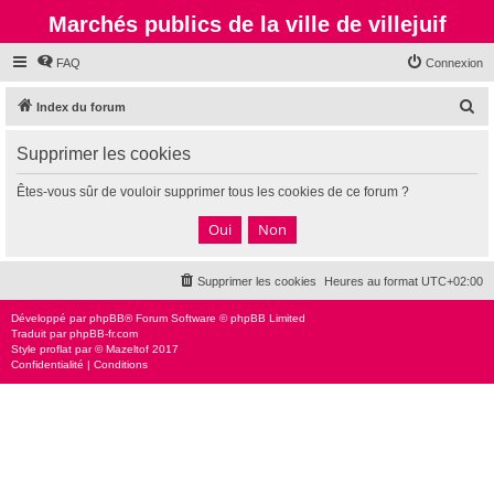
Marchés publics de la ville de villejuif
FAQ
Connexion
R
Index du forum
e
Supprimer les cookies
c
h
Êtes-vous sûr de vouloir supprimer tous les cookies de ce forum ?
e
r
c
Supprimer les cookies
Heures au format
UTC+02:00
h
e
Développé par
phpBB
® Forum Software © phpBB Limited
Traduit par
phpBB-fr.com
r
Style
proflat
par ©
Mazeltof
2017
Confidentialité
|
Conditions