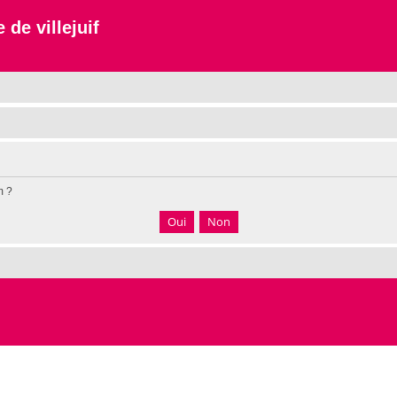
 de villejuif
m ?