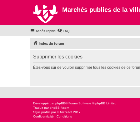
Marchés publics de la ville
Accès rapide
FAQ
Index du forum
Supprimer les cookies
Êtes-vous sûr de vouloir supprimer tous les cookies de ce foru
Développé par
phpBB
® Forum Software © phpBB Limited
Traduit par
phpBB-fr.com
Style
proflat
par ©
Mazeltof
2017
Confidentialité
|
Conditions