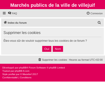
Marchés publics de la ville de villejuif
FAQ
Connexion
R
Index du forum
e
Supprimer les cookies
c
h
Êtes-vous sûr de vouloir supprimer tous les cookies de ce forum ?
e
r
c
Supprimer les cookies
Heures au format
UTC+02:00
h
e
Développé par
phpBB
® Forum Software © phpBB Limited
Traduit par
phpBB-fr.com
r
Style
proflat
par ©
Mazeltof
2017
Confidentialité
|
Conditions