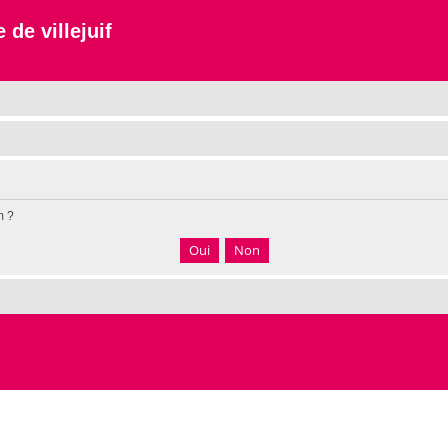
 de villejuif
m ?