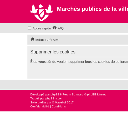
Marchés publics de la ville
Accès rapide
FAQ
Index du forum
Supprimer les cookies
Êtes-vous sûr de vouloir supprimer tous les cookies de ce foru
Développé par
phpBB
® Forum Software © phpBB Limited
Traduit par
phpBB-fr.com
Style
proflat
par ©
Mazeltof
2017
Confidentialité
|
Conditions