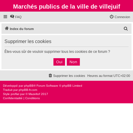
Marchés publics de la ville de villejuif
FAQ
Connexion
R
Index du forum
e
Supprimer les cookies
c
h
Êtes-vous sûr de vouloir supprimer tous les cookies de ce forum ?
e
r
c
Supprimer les cookies
Heures au format
UTC+02:00
h
e
Développé par
phpBB
® Forum Software © phpBB Limited
Traduit par
phpBB-fr.com
r
Style
proflat
par ©
Mazeltof
2017
Confidentialité
|
Conditions