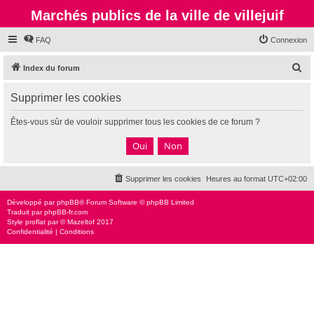
Marchés publics de la ville de villejuif
FAQ
Connexion
R
Index du forum
e
Supprimer les cookies
c
h
Êtes-vous sûr de vouloir supprimer tous les cookies de ce forum ?
e
r
c
Supprimer les cookies
Heures au format
UTC+02:00
h
e
Développé par
phpBB
® Forum Software © phpBB Limited
Traduit par
phpBB-fr.com
r
Style
proflat
par ©
Mazeltof
2017
Confidentialité
|
Conditions