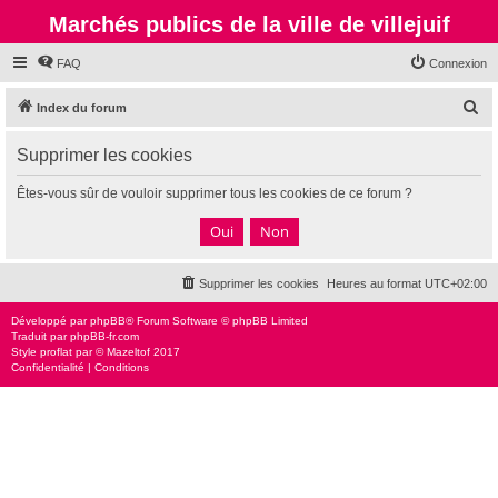
Marchés publics de la ville de villejuif
FAQ
Connexion
R
Index du forum
e
Supprimer les cookies
c
h
Êtes-vous sûr de vouloir supprimer tous les cookies de ce forum ?
e
r
c
Supprimer les cookies
Heures au format
UTC+02:00
h
e
Développé par
phpBB
® Forum Software © phpBB Limited
Traduit par
phpBB-fr.com
r
Style
proflat
par ©
Mazeltof
2017
Confidentialité
|
Conditions