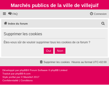
Marchés publics de la ville de villejuif
FAQ
Connexion
R
Index du forum
e
Supprimer les cookies
c
h
Êtes-vous sûr de vouloir supprimer tous les cookies de ce forum ?
e
r
c
Supprimer les cookies
Heures au format
UTC+02:00
h
e
Développé par
phpBB
® Forum Software © phpBB Limited
Traduit par
phpBB-fr.com
r
Style
proflat
par ©
Mazeltof
2017
Confidentialité
|
Conditions