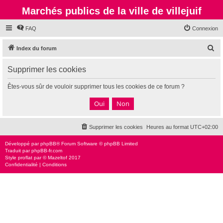
Marchés publics de la ville de villejuif
FAQ
Connexion
R
Index du forum
e
Supprimer les cookies
c
h
Êtes-vous sûr de vouloir supprimer tous les cookies de ce forum ?
e
r
c
Supprimer les cookies
Heures au format
UTC+02:00
h
e
Développé par
phpBB
® Forum Software © phpBB Limited
Traduit par
phpBB-fr.com
r
Style
proflat
par ©
Mazeltof
2017
Confidentialité
|
Conditions