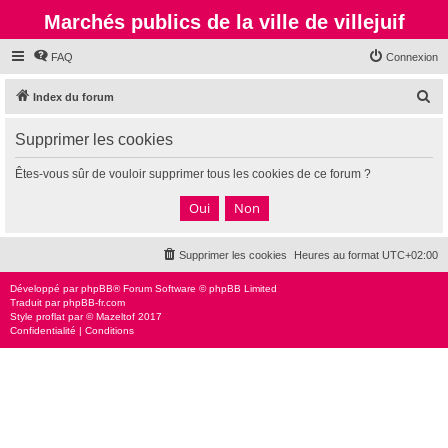
Marchés publics de la ville de villejuif
FAQ
Connexion
R
Index du forum
e
Supprimer les cookies
c
h
Êtes-vous sûr de vouloir supprimer tous les cookies de ce forum ?
e
r
c
Supprimer les cookies
Heures au format
UTC+02:00
h
e
Développé par
phpBB
® Forum Software © phpBB Limited
Traduit par
phpBB-fr.com
r
Style
proflat
par ©
Mazeltof
2017
Confidentialité
|
Conditions