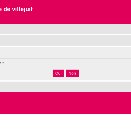
 de villejuif
m ?