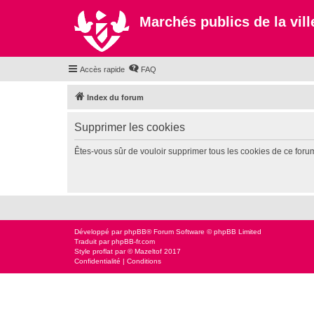
Marchés publics de la ville
Accès rapide
FAQ
Index du forum
Supprimer les cookies
Êtes-vous sûr de vouloir supprimer tous les cookies de ce foru
Développé par
phpBB
® Forum Software © phpBB Limited
Traduit par
phpBB-fr.com
Style
proflat
par ©
Mazeltof
2017
Confidentialité
|
Conditions