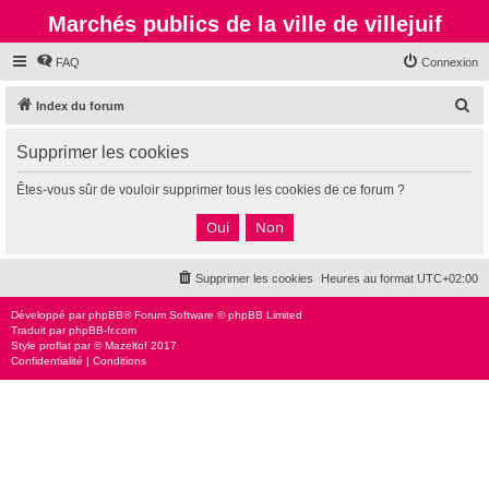
Marchés publics de la ville de villejuif
FAQ
Connexion
R
Index du forum
e
Supprimer les cookies
c
h
Êtes-vous sûr de vouloir supprimer tous les cookies de ce forum ?
e
r
c
Supprimer les cookies
Heures au format
UTC+02:00
h
e
Développé par
phpBB
® Forum Software © phpBB Limited
Traduit par
phpBB-fr.com
r
Style
proflat
par ©
Mazeltof
2017
Confidentialité
|
Conditions