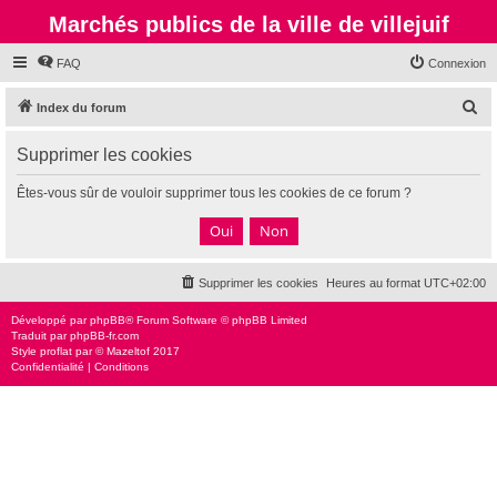
Marchés publics de la ville de villejuif
FAQ
Connexion
R
Index du forum
e
Supprimer les cookies
c
h
Êtes-vous sûr de vouloir supprimer tous les cookies de ce forum ?
e
r
c
Supprimer les cookies
Heures au format
UTC+02:00
h
e
Développé par
phpBB
® Forum Software © phpBB Limited
Traduit par
phpBB-fr.com
r
Style
proflat
par ©
Mazeltof
2017
Confidentialité
|
Conditions