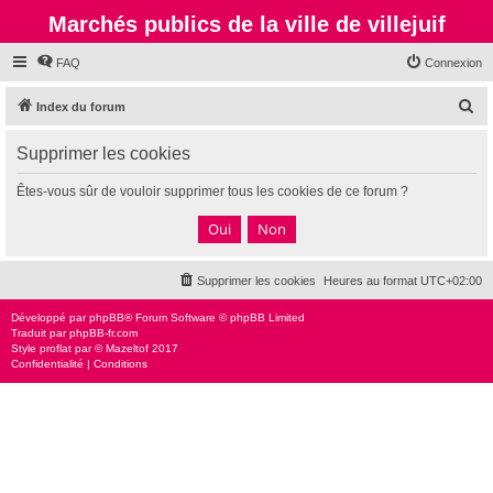
Marchés publics de la ville de villejuif
FAQ
Connexion
R
Index du forum
e
Supprimer les cookies
c
h
Êtes-vous sûr de vouloir supprimer tous les cookies de ce forum ?
e
r
c
Supprimer les cookies
Heures au format
UTC+02:00
h
e
Développé par
phpBB
® Forum Software © phpBB Limited
Traduit par
phpBB-fr.com
r
Style
proflat
par ©
Mazeltof
2017
Confidentialité
|
Conditions