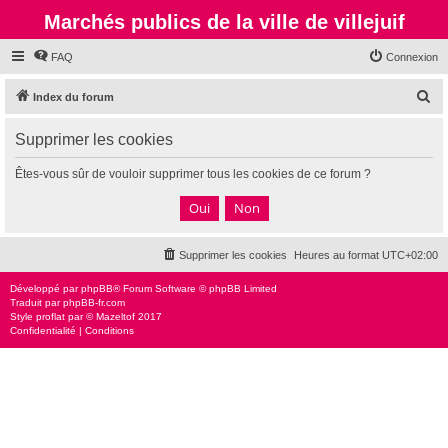
Marchés publics de la ville de villejuif
FAQ
Connexion
R
Index du forum
e
Supprimer les cookies
c
h
Êtes-vous sûr de vouloir supprimer tous les cookies de ce forum ?
e
r
c
Supprimer les cookies
Heures au format
UTC+02:00
h
e
Développé par
phpBB
® Forum Software © phpBB Limited
Traduit par
phpBB-fr.com
r
Style
proflat
par ©
Mazeltof
2017
Confidentialité
|
Conditions