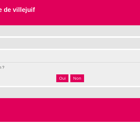
 de villejuif
m ?