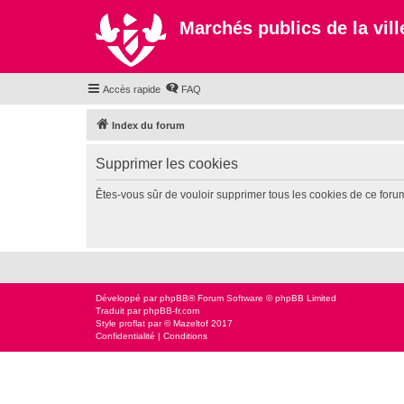
Marchés publics de la ville
Accès rapide
FAQ
Index du forum
Supprimer les cookies
Êtes-vous sûr de vouloir supprimer tous les cookies de ce foru
Développé par
phpBB
® Forum Software © phpBB Limited
Traduit par
phpBB-fr.com
Style
proflat
par ©
Mazeltof
2017
Confidentialité
|
Conditions