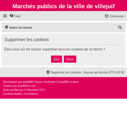
Marchés publics de la ville de villejuif
FAQ
Connexion
R
Index du forum
e
Supprimer les cookies
c
h
Êtes-vous sûr de vouloir supprimer tous les cookies de ce forum ?
e
r
c
Supprimer les cookies
Heures au format
UTC+02:00
h
e
Développé par
phpBB
® Forum Software © phpBB Limited
Traduit par
phpBB-fr.com
r
Style
proflat
par ©
Mazeltof
2017
Confidentialité
|
Conditions