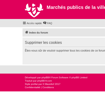
Marchés publics de la ville
Accès rapide
FAQ
Index du forum
Supprimer les cookies
Êtes-vous sûr de vouloir supprimer tous les cookies de ce foru
Développé par
phpBB
® Forum Software © phpBB Limited
Traduit par
phpBB-fr.com
Style
proflat
par ©
Mazeltof
2017
Confidentialité
|
Conditions