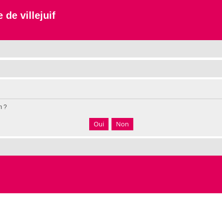
 de villejuif
m ?