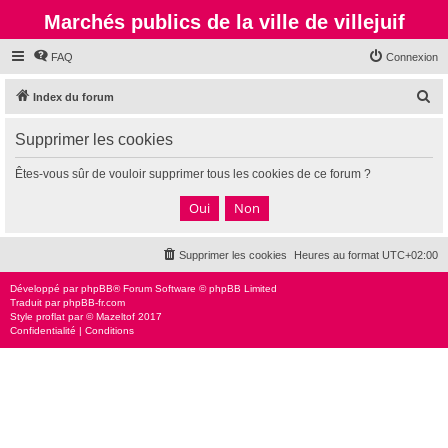
Marchés publics de la ville de villejuif
FAQ
Connexion
R
Index du forum
e
Supprimer les cookies
c
h
Êtes-vous sûr de vouloir supprimer tous les cookies de ce forum ?
e
r
c
Supprimer les cookies
Heures au format
UTC+02:00
h
e
Développé par
phpBB
® Forum Software © phpBB Limited
Traduit par
phpBB-fr.com
r
Style
proflat
par ©
Mazeltof
2017
Confidentialité
|
Conditions