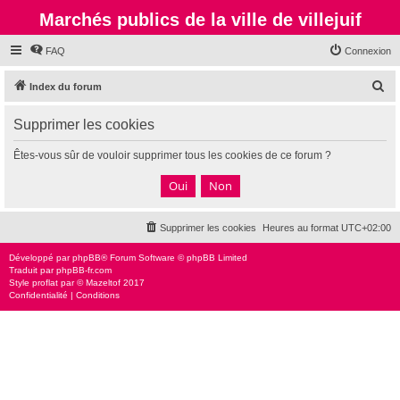
Marchés publics de la ville de villejuif
FAQ
Connexion
R
Index du forum
e
Supprimer les cookies
c
h
Êtes-vous sûr de vouloir supprimer tous les cookies de ce forum ?
e
r
c
Supprimer les cookies
Heures au format
UTC+02:00
h
e
Développé par
phpBB
® Forum Software © phpBB Limited
Traduit par
phpBB-fr.com
r
Style
proflat
par ©
Mazeltof
2017
Confidentialité
|
Conditions