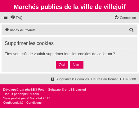
Marchés publics de la ville de villejuif
FAQ
Connexion
R
Index du forum
e
Supprimer les cookies
c
h
Êtes-vous sûr de vouloir supprimer tous les cookies de ce forum ?
e
r
c
Supprimer les cookies
Heures au format
UTC+02:00
h
e
Développé par
phpBB
® Forum Software © phpBB Limited
Traduit par
phpBB-fr.com
r
Style
proflat
par ©
Mazeltof
2017
Confidentialité
|
Conditions