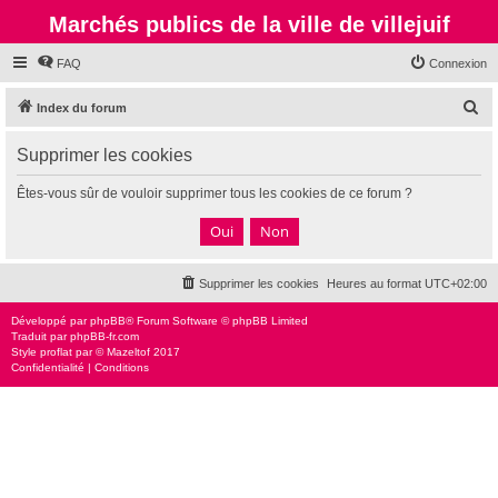
Marchés publics de la ville de villejuif
FAQ
Connexion
R
Index du forum
e
Supprimer les cookies
c
h
Êtes-vous sûr de vouloir supprimer tous les cookies de ce forum ?
e
r
c
Supprimer les cookies
Heures au format
UTC+02:00
h
e
Développé par
phpBB
® Forum Software © phpBB Limited
Traduit par
phpBB-fr.com
r
Style
proflat
par ©
Mazeltof
2017
Confidentialité
|
Conditions