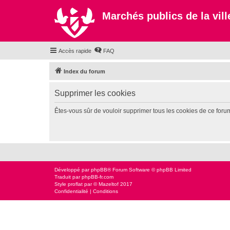
Marchés publics de la ville
Accès rapide
FAQ
Index du forum
Supprimer les cookies
Êtes-vous sûr de vouloir supprimer tous les cookies de ce foru
Développé par
phpBB
® Forum Software © phpBB Limited
Traduit par
phpBB-fr.com
Style
proflat
par ©
Mazeltof
2017
Confidentialité
|
Conditions