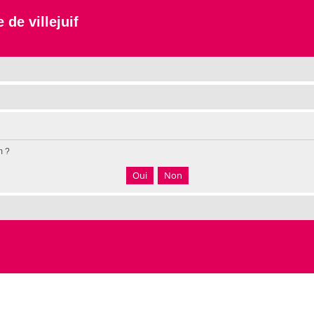
 de villejuif
m ?