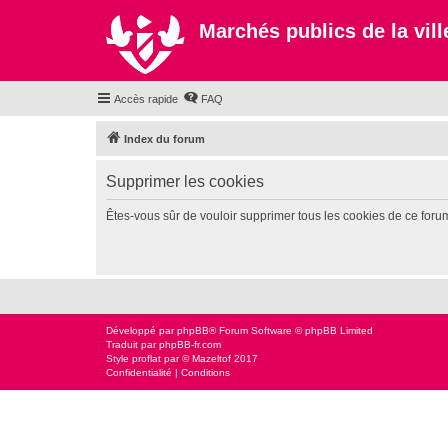
Marchés publics de la ville
Accès rapide
FAQ
Index du forum
Supprimer les cookies
Êtes-vous sûr de vouloir supprimer tous les cookies de ce foru
Développé par
phpBB
® Forum Software © phpBB Limited
Traduit par
phpBB-fr.com
Style
proflat
par ©
Mazeltof
2017
Confidentialité
|
Conditions