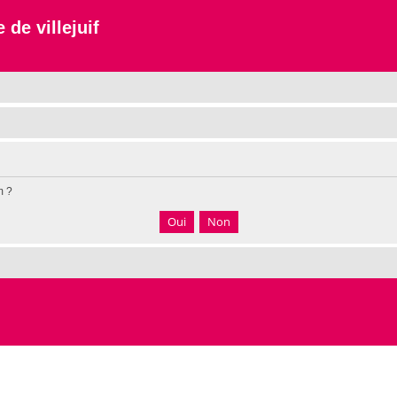
 de villejuif
m ?