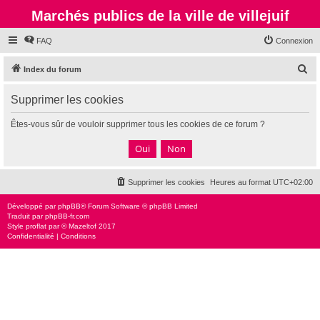
Marchés publics de la ville de villejuif
FAQ
Connexion
R
Index du forum
e
Supprimer les cookies
c
h
Êtes-vous sûr de vouloir supprimer tous les cookies de ce forum ?
e
r
c
Supprimer les cookies
Heures au format
UTC+02:00
h
e
Développé par
phpBB
® Forum Software © phpBB Limited
Traduit par
phpBB-fr.com
r
Style
proflat
par ©
Mazeltof
2017
Confidentialité
|
Conditions