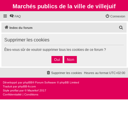
Marchés publics de la ville de villejuif
FAQ
Connexion
R
Index du forum
e
Supprimer les cookies
c
h
Êtes-vous sûr de vouloir supprimer tous les cookies de ce forum ?
e
r
c
Supprimer les cookies
Heures au format
UTC+02:00
h
e
Développé par
phpBB
® Forum Software © phpBB Limited
Traduit par
phpBB-fr.com
r
Style
proflat
par ©
Mazeltof
2017
Confidentialité
|
Conditions