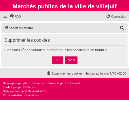
Marchés publics de la ville de villejuif
FAQ
Connexion
R
Index du forum
e
Supprimer les cookies
c
h
Êtes-vous sûr de vouloir supprimer tous les cookies de ce forum ?
e
r
c
Supprimer les cookies
Heures au format
UTC+02:00
h
e
Développé par
phpBB
® Forum Software © phpBB Limited
Traduit par
phpBB-fr.com
r
Style
proflat
par ©
Mazeltof
2017
Confidentialité
|
Conditions