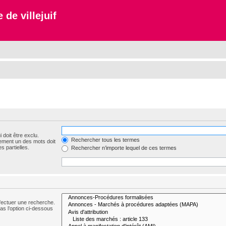
 de villejuif
 doit être exclu.
Rechercher tous les termes
ement un des mots doit
s partielles.
Rechercher n’importe lequel de ces termes
fectuer une recherche.
s l’option ci-dessous