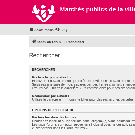
Marchés publics de la ville
Accès rapide
FAQ
Index du forum
Rechercher
Rechercher
RECHERCHER
Recherche par mots-clés :
Placez un
+
devant un mot qui doit être trouvé et un
-
devant un mot qui
Saisissez une suite de mots séparés par des
|
entre crochets si uniqu
être trouvé. Utilisez le caractère « * » comme joker pour des recherche
Rechercher par auteur :
Utilisez le caractère « * » comme joker pour des recherches partielles.
OPTIONS DE RECHERCHE
Rechercher dans les forums :
Choisissez le forum ou les forums dans le(s)quel(s) vous souhaitez ef
Les sous-forums sont automatiquement inclus si vous ne désactivez pa
« Rechercher dans les sous-forums ».