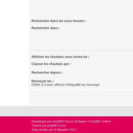
Rechercher dans les sous-forums :
Rechercher dans :
Afficher les résultats sous forme de :
Classer les résultats par :
Rechercher depuis :
Renvoyer les :
Définir à 0 pour afficher l’intégralité du message.
Développé par
phpBB
® Forum Software © phpBB Limited
Traduit par
phpBB-fr.com
Style
proflat
par ©
Mazeltof
2017