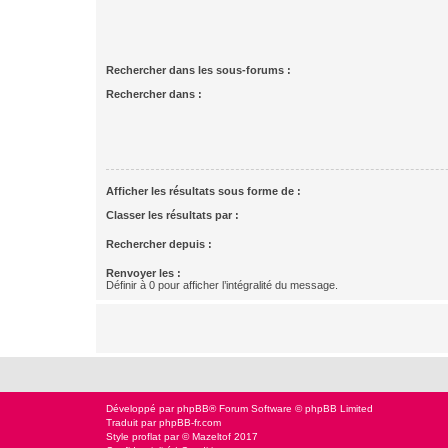
Rechercher dans les sous-forums :
Rechercher dans :
Afficher les résultats sous forme de :
Classer les résultats par :
Rechercher depuis :
Renvoyer les :
Définir à 0 pour afficher l’intégralité du message.
Développé par
phpBB
® Forum Software © phpBB Limited
Traduit par
phpBB-fr.com
Style
proflat
par ©
Mazeltof
2017