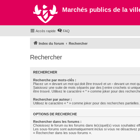
Marchés publics de la ville
Accès rapide
FAQ
Index du forum
Rechercher
Rechercher
RECHERCHER
Recherche par mots-clés :
Placez un
+
devant un mot qui doit être trouvé et un
-
devant un mot qui
Saisissez une suite de mots séparés par des
|
entre crochets si uniqu
être trouvé. Utilisez le caractère « * » comme joker pour des recherche
Rechercher par auteur :
Utilisez le caractère « * » comme joker pour des recherches partielles.
OPTIONS DE RECHERCHE
Rechercher dans les forums :
Choisissez le forum ou les forums dans le(s)quel(s) vous souhaitez ef
Les sous-forums sont automatiquement inclus si vous ne désactivez pa
« Rechercher dans les sous-forums ».