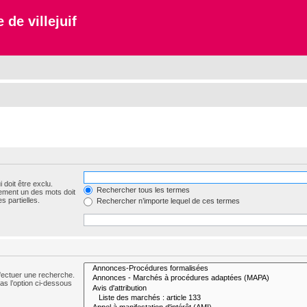
 de villejuif
 doit être exclu.
Rechercher tous les termes
ement un des mots doit
s partielles.
Rechercher n’importe lequel de ces termes
fectuer une recherche.
s l’option ci-dessous