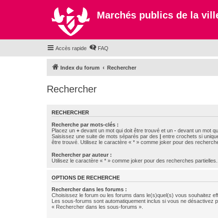
Marchés publics de la ville
Accès rapide
FAQ
Index du forum
Rechercher
Rechercher
RECHERCHER
Recherche par mots-clés :
Placez un
+
devant un mot qui doit être trouvé et un
-
devant un mot qui
Saisissez une suite de mots séparés par des
|
entre crochets si uniqu
être trouvé. Utilisez le caractère « * » comme joker pour des recherche
Rechercher par auteur :
Utilisez le caractère « * » comme joker pour des recherches partielles.
OPTIONS DE RECHERCHE
Rechercher dans les forums :
Choisissez le forum ou les forums dans le(s)quel(s) vous souhaitez ef
Les sous-forums sont automatiquement inclus si vous ne désactivez pa
« Rechercher dans les sous-forums ».