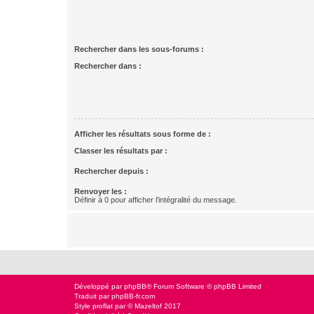
Rechercher dans les sous-forums :
Rechercher dans :
Afficher les résultats sous forme de :
Classer les résultats par :
Rechercher depuis :
Renvoyer les :
Définir à 0 pour afficher l’intégralité du message.
Développé par
phpBB
® Forum Software © phpBB Limited
Traduit par
phpBB-fr.com
Style
proflat
par ©
Mazeltof
2017