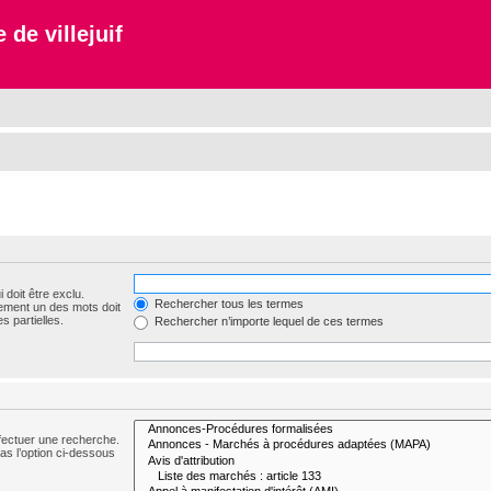
 de villejuif
 doit être exclu.
Rechercher tous les termes
ement un des mots doit
s partielles.
Rechercher n’importe lequel de ces termes
fectuer une recherche.
s l’option ci-dessous