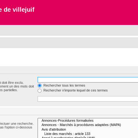
 de villejuif
 doit être exclu.
Rechercher tous les termes
ement un des mots doit
s partielles.
Rechercher n’importe lequel de ces termes
fectuer une recherche.
s l’option ci-dessous