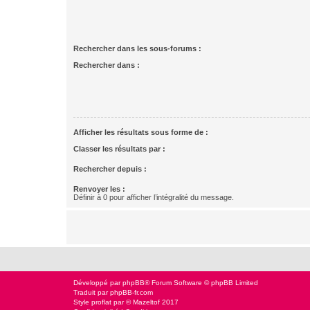
Rechercher dans les sous-forums :
Rechercher dans :
Afficher les résultats sous forme de :
Classer les résultats par :
Rechercher depuis :
Renvoyer les :
Définir à 0 pour afficher l’intégralité du message.
Développé par
phpBB
® Forum Software © phpBB Limited
Traduit par
phpBB-fr.com
Style
proflat
par ©
Mazeltof
2017