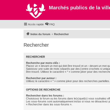
Marchés publics de la ville
Accès rapide
FAQ
Index du forum
Rechercher
Rechercher
RECHERCHER
Recherche par mots-clés :
Placez un
+
devant un mot qui doit être trouvé et un
-
devant un mot qui
Saisissez une suite de mots séparés par des
|
entre crochets si uniqu
être trouvé. Utilisez le caractère « * » comme joker pour des recherche
Rechercher par auteur :
Utilisez le caractère « * » comme joker pour des recherches partielles.
OPTIONS DE RECHERCHE
Rechercher dans les forums :
Choisissez le forum ou les forums dans le(s)quel(s) vous souhaitez ef
Les sous-forums sont automatiquement inclus si vous ne désactivez pa
« Rechercher dans les sous-forums ».