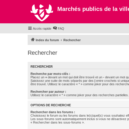
Marchés publics de la ville
Accès rapide
FAQ
Index du forum
Rechercher
Rechercher
RECHERCHER
Recherche par mots-clés :
Placez un
+
devant un mot qui doit être trouvé et un
-
devant un mot qui
Saisissez une suite de mots séparés par des
|
entre crochets si uniqu
être trouvé. Utilisez le caractère « * » comme joker pour des recherche
Rechercher par auteur :
Utilisez le caractère « * » comme joker pour des recherches partielles.
OPTIONS DE RECHERCHE
Rechercher dans les forums :
Choisissez le forum ou les forums dans le(s)quel(s) vous souhaitez ef
Les sous-forums sont automatiquement inclus si vous ne désactivez pa
« Rechercher dans les sous-forums ».