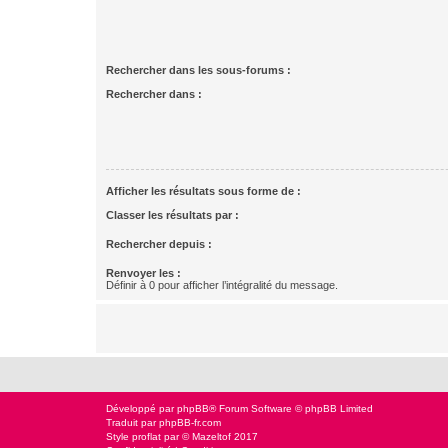
Rechercher dans les sous-forums :
Rechercher dans :
Afficher les résultats sous forme de :
Classer les résultats par :
Rechercher depuis :
Renvoyer les :
Définir à 0 pour afficher l’intégralité du message.
Développé par
phpBB
® Forum Software © phpBB Limited
Traduit par
phpBB-fr.com
Style
proflat
par ©
Mazeltof
2017