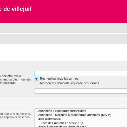
 de villejuif
 doit être exclu.
Rechercher tous les termes
ement un des mots doit
s partielles.
Rechercher n’importe lequel de ces termes
fectuer une recherche.
s l’option ci-dessous