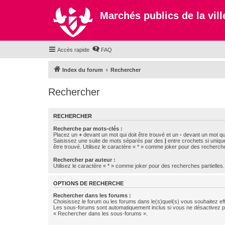
Marchés publics de la ville
Accès rapide
FAQ
Index du forum
Rechercher
Rechercher
RECHERCHER
Recherche par mots-clés :
Placez un
+
devant un mot qui doit être trouvé et un
-
devant un mot qui
Saisissez une suite de mots séparés par des
|
entre crochets si uniqu
être trouvé. Utilisez le caractère « * » comme joker pour des recherche
Rechercher par auteur :
Utilisez le caractère « * » comme joker pour des recherches partielles.
OPTIONS DE RECHERCHE
Rechercher dans les forums :
Choisissez le forum ou les forums dans le(s)quel(s) vous souhaitez ef
Les sous-forums sont automatiquement inclus si vous ne désactivez pa
« Rechercher dans les sous-forums ».