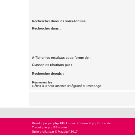
Rechercher dans les sous-forums :
Rechercher dans :
Afficher les résultats sous forme de :
Classer les résultats par :
Rechercher depuis :
Renvoyer les :
Définir à 0 pour afficher l’intégralité du message.
Développé par
phpBB
® Forum Software © phpBB Limited
Traduit par
phpBB-fr.com
Style
proflat
par ©
Mazeltof
2017