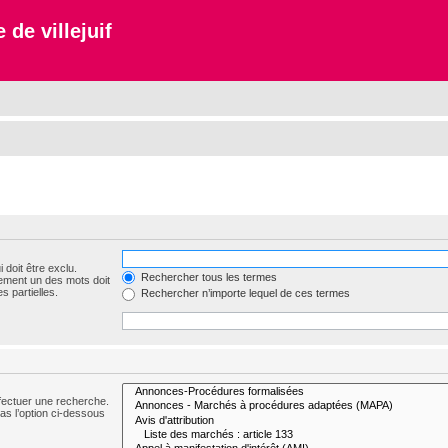
 de villejuif
 doit être exclu.
Rechercher tous les termes
ement un des mots doit
s partielles.
Rechercher n’importe lequel de ces termes
fectuer une recherche.
s l’option ci-dessous