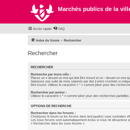
Marchés publics de la ville
Accès rapide
FAQ
Index du forum
Rechercher
Rechercher
RECHERCHER
Recherche par mots-clés :
Placez un
+
devant un mot qui doit être trouvé et un
-
devant un mot qui
Saisissez une suite de mots séparés par des
|
entre crochets si uniqu
être trouvé. Utilisez le caractère « * » comme joker pour des recherche
Rechercher par auteur :
Utilisez le caractère « * » comme joker pour des recherches partielles.
OPTIONS DE RECHERCHE
Rechercher dans les forums :
Choisissez le forum ou les forums dans le(s)quel(s) vous souhaitez ef
Les sous-forums sont automatiquement inclus si vous ne désactivez pa
« Rechercher dans les sous-forums ».