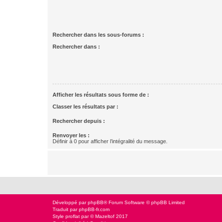
Rechercher dans les sous-forums :
Rechercher dans :
Afficher les résultats sous forme de :
Classer les résultats par :
Rechercher depuis :
Renvoyer les :
Définir à 0 pour afficher l’intégralité du message.
Développé par
phpBB
® Forum Software © phpBB Limited
Traduit par
phpBB-fr.com
Style
proflat
par ©
Mazeltof
2017