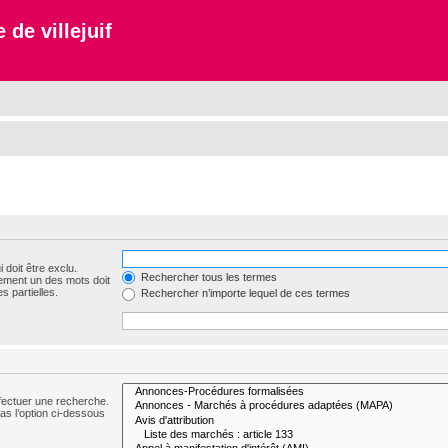
 de villejuif
 doit être exclu.
Rechercher tous les termes
ement un des mots doit
s partielles.
Rechercher n’importe lequel de ces termes
fectuer une recherche.
s l’option ci-dessous