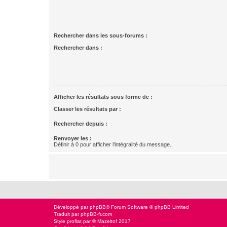
Rechercher dans les sous-forums :
Rechercher dans :
Afficher les résultats sous forme de :
Classer les résultats par :
Rechercher depuis :
Renvoyer les :
Définir à 0 pour afficher l’intégralité du message.
Développé par
phpBB
® Forum Software © phpBB Limited
Traduit par
phpBB-fr.com
Style
proflat
par ©
Mazeltof
2017