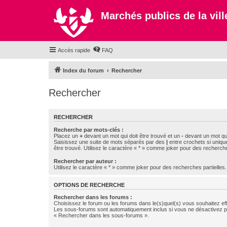
Marchés publics de la ville
Accès rapide
FAQ
Index du forum
Rechercher
Rechercher
RECHERCHER
Recherche par mots-clés :
Placez un
+
devant un mot qui doit être trouvé et un
-
devant un mot qui
Saisissez une suite de mots séparés par des
|
entre crochets si uniqu
être trouvé. Utilisez le caractère « * » comme joker pour des recherche
Rechercher par auteur :
Utilisez le caractère « * » comme joker pour des recherches partielles.
OPTIONS DE RECHERCHE
Rechercher dans les forums :
Choisissez le forum ou les forums dans le(s)quel(s) vous souhaitez ef
Les sous-forums sont automatiquement inclus si vous ne désactivez pa
« Rechercher dans les sous-forums ».