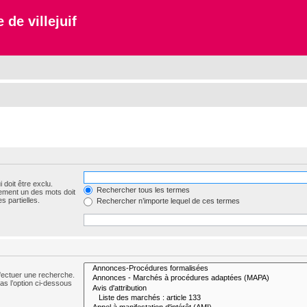
 de villejuif
 doit être exclu.
Rechercher tous les termes
ement un des mots doit
s partielles.
Rechercher n’importe lequel de ces termes
fectuer une recherche.
s l’option ci-dessous