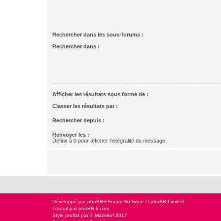
Rechercher dans les sous-forums :
Rechercher dans :
Afficher les résultats sous forme de :
Classer les résultats par :
Rechercher depuis :
Renvoyer les :
Définir à 0 pour afficher l’intégralité du message.
Développé par
phpBB
® Forum Software © phpBB Limited
Traduit par
phpBB-fr.com
Style
proflat
par ©
Mazeltof
2017