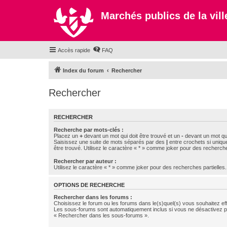
Marchés publics de la ville
Accès rapide
FAQ
Index du forum
Rechercher
Rechercher
RECHERCHER
Recherche par mots-clés :
Placez un
+
devant un mot qui doit être trouvé et un
-
devant un mot qui
Saisissez une suite de mots séparés par des
|
entre crochets si uniqu
être trouvé. Utilisez le caractère « * » comme joker pour des recherche
Rechercher par auteur :
Utilisez le caractère « * » comme joker pour des recherches partielles.
OPTIONS DE RECHERCHE
Rechercher dans les forums :
Choisissez le forum ou les forums dans le(s)quel(s) vous souhaitez ef
Les sous-forums sont automatiquement inclus si vous ne désactivez pa
« Rechercher dans les sous-forums ».