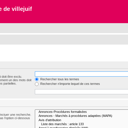
 de villejuif
 doit être exclu.
Rechercher tous les termes
ement un des mots doit
s partielles.
Rechercher n’importe lequel de ces termes
fectuer une recherche.
s l’option ci-dessous