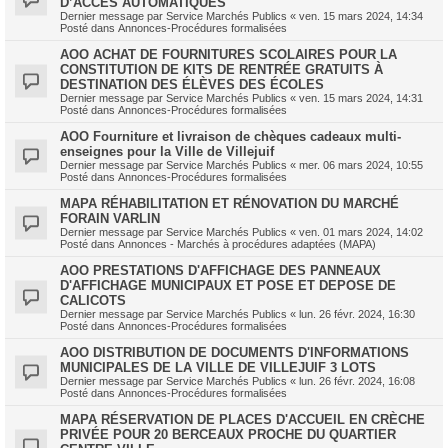
D’ACCÈS AUTOMATIQUES
Dernier message par
Service Marchés Publics
«
ven. 15 mars 2024, 14:34
Posté dans
Annonces-Procédures formalisées
AOO ACHAT DE FOURNITURES SCOLAIRES POUR LA
CONSTITUTION DE KITS DE RENTRÉE GRATUITS À
DESTINATION DES ÉLÈVES DES ÉCOLES
Dernier message par
Service Marchés Publics
«
ven. 15 mars 2024, 14:31
Posté dans
Annonces-Procédures formalisées
AOO Fourniture et livraison de chèques cadeaux multi-
enseignes pour la Ville de Villejuif
Dernier message par
Service Marchés Publics
«
mer. 06 mars 2024, 10:55
Posté dans
Annonces-Procédures formalisées
MAPA RÉHABILITATION ET RÉNOVATION DU MARCHÉ
FORAIN VARLIN
Dernier message par
Service Marchés Publics
«
ven. 01 mars 2024, 14:02
Posté dans
Annonces - Marchés à procédures adaptées (MAPA)
AOO PRESTATIONS D'AFFICHAGE DES PANNEAUX
D'AFFICHAGE MUNICIPAUX ET POSE ET DEPOSE DE
CALICOTS
Dernier message par
Service Marchés Publics
«
lun. 26 févr. 2024, 16:30
Posté dans
Annonces-Procédures formalisées
AOO DISTRIBUTION DE DOCUMENTS D'INFORMATIONS
MUNICIPALES DE LA VILLE DE VILLEJUIF 3 LOTS
Dernier message par
Service Marchés Publics
«
lun. 26 févr. 2024, 16:08
Posté dans
Annonces-Procédures formalisées
MAPA RÉSERVATION DE PLACES D'ACCUEIL EN CRÈCHE
PRIVÉE POUR 20 BERCEAUX PROCHE DU QUARTIER