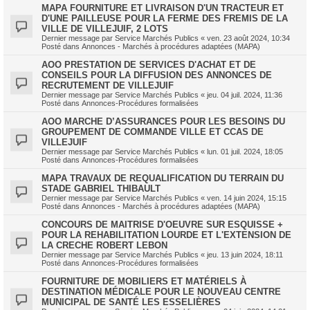
MAPA FOURNITURE ET LIVRAISON D'UN TRACTEUR ET
D'UNE PAILLEUSE POUR LA FERME DES FREMIS DE LA
VILLE DE VILLEJUIF, 2 LOTS
Dernier message par
Service Marchés Publics
«
ven. 23 août 2024, 10:34
Posté dans
Annonces - Marchés à procédures adaptées (MAPA)
AOO PRESTATION DE SERVICES D'ACHAT ET DE
CONSEILS POUR LA DIFFUSION DES ANNONCES DE
RECRUTEMENT DE VILLEJUIF
Dernier message par
Service Marchés Publics
«
jeu. 04 juil. 2024, 11:36
Posté dans
Annonces-Procédures formalisées
AOO MARCHE D’ASSURANCES POUR LES BESOINS DU
GROUPEMENT DE COMMANDE VILLE ET CCAS DE
VILLEJUIF
Dernier message par
Service Marchés Publics
«
lun. 01 juil. 2024, 18:05
Posté dans
Annonces-Procédures formalisées
MAPA TRAVAUX DE REQUALIFICATION DU TERRAIN DU
STADE GABRIEL THIBAULT
Dernier message par
Service Marchés Publics
«
ven. 14 juin 2024, 15:15
Posté dans
Annonces - Marchés à procédures adaptées (MAPA)
CONCOURS DE MAITRISE D'OEUVRE SUR ESQUISSE +
POUR LA REHABILITATION LOURDE ET L'EXTENSION DE
LA CRECHE ROBERT LEBON
Dernier message par
Service Marchés Publics
«
jeu. 13 juin 2024, 18:11
Posté dans
Annonces-Procédures formalisées
FOURNITURE DE MOBILIERS ET MATÉRIELS À
DESTINATION MÉDICALE POUR LE NOUVEAU CENTRE
MUNICIPAL DE SANTÉ LES ESSELIÈRES