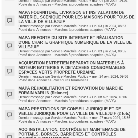
Dernier message par
Service Marchés Publics
«
mar. 04 juin 2024, 14:01
Posté dans
Annonces - Marchés à procédures adaptées (MAPA)
MAPA FOURNITURE, LIVRAISON ET INSTALLATION DE
MATERIEL SCENIQUE POUR LES MAISONS POUR TOUS DE
LA VILLE DE VILLEJUIF
Dernier message par
Service Marchés Publics
«
lun. 03 juin 2024, 08:57
Posté dans
Annonces - Marchés à procédures adaptées (MAPA)
MAPA REFONTE DU SITE INTERNET ET RÉALISATION
D'UNE CHARTE GRAPHIQUE NUMÉRIQUE DE LA VILLE DE
VILLEJUIF
Dernier message par
Service Marchés Publics
«
lun. 03 juin 2024, 08:52
Posté dans
Annonces - Marchés à procédures adaptées (MAPA)
ACQUISITION ENTRETIEN REPARATION MATERIELS À
MOTEUR BATTERIES P. DETACHEES CONSOMMABLES
ESPACES VERTS PROPRETE URBAINE
Dernier message par
Service Marchés Publics
«
mer. 24 avr. 2024, 09:56
Posté dans
Annonces-Procédures formalisées
MAPA RÉHABILITATION ET RÉNOVATION DU MARCHÉ
FORAIN VARLIN (Relance)
Dernier message par
Service Marchés Publics
«
lun. 08 avr. 2024, 16:06
Posté dans
Annonces - Marchés à procédures adaptées (MAPA)
MAPA PRESTATIONS DE CONSEIL JURIDIQUE ET DE
VEILLE JURIDIQUE POUR LA VILLE DE VILLEJUIF (2 lots)
Dernier message par
Service Marchés Publics
«
mer. 27 mars 2024, 15:56
Posté dans
Annonces - Marchés à procédures adaptées (MAPA)
AOO INSTALLATION, CONTRÔLE ET MAINTENANCE DE
PORTAILS, BORNES, BARRIÈRES ET CONTRÔLES