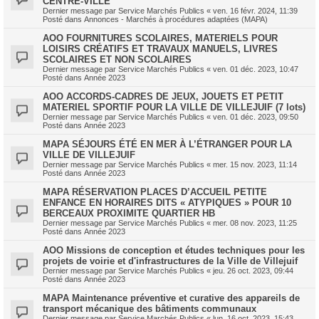
CENTRE-VILLE
Dernier message par
Service Marchés Publics
«
ven. 16 févr. 2024, 11:39
Posté dans
Annonces - Marchés à procédures adaptées (MAPA)
AOO FOURNITURES SCOLAIRES, MATERIELS POUR
LOISIRS CRÉATIFS ET TRAVAUX MANUELS, LIVRES
SCOLAIRES ET NON SCOLAIRES
Dernier message par
Service Marchés Publics
«
ven. 01 déc. 2023, 10:47
Posté dans
Année 2023
AOO ACCORDS-CADRES DE JEUX, JOUETS ET PETIT
MATERIEL SPORTIF POUR LA VILLE DE VILLEJUIF (7 lots)
Dernier message par
Service Marchés Publics
«
ven. 01 déc. 2023, 09:50
Posté dans
Année 2023
MAPA SÉJOURS ÉTÉ EN MER À L’ÉTRANGER POUR LA
VILLE DE VILLEJUIF
Dernier message par
Service Marchés Publics
«
mer. 15 nov. 2023, 11:14
Posté dans
Année 2023
MAPA RÉSERVATION PLACES D’ACCUEIL PETITE
ENFANCE EN HORAIRES DITS « ATYPIQUES » POUR 10
BERCEAUX PROXIMITE QUARTIER HB
Dernier message par
Service Marchés Publics
«
mer. 08 nov. 2023, 11:25
Posté dans
Année 2023
AOO Missions de conception et études techniques pour les
projets de voirie et d'infrastructures de la Ville de Villejuif
Dernier message par
Service Marchés Publics
«
jeu. 26 oct. 2023, 09:44
Posté dans
Année 2023
MAPA Maintenance préventive et curative des appareils de
transport mécanique des bâtiments communaux
Dernier message par
Service Marchés Publics
«
lun. 16 oct. 2023, 15:43