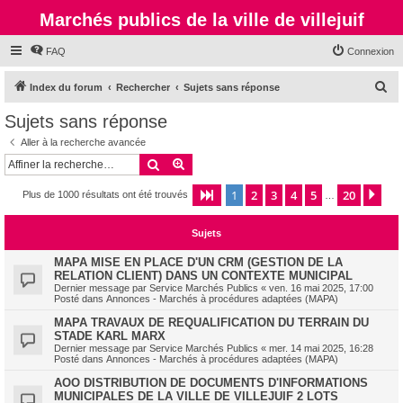
Marchés publics de la ville de villejuif
FAQ
Connexion
R
Index du forum
Rechercher
Sujets sans réponse
e
Sujets sans réponse
c
Aller à la recherche avancée
h
Rechercher
Recherche avancée
e
1
2
3
4
5
20
Page
1
sur
20
Sui
Plus de 1000 résultats ont été trouvés
r
…
c
Sujets
h
e
MAPA MISE EN PLACE D'UN CRM (GESTION DE LA
RELATION CLIENT) DANS UN CONTEXTE MUNICIPAL
r
Dernier message par
Service Marchés Publics
«
ven. 16 mai 2025, 17:00
Posté dans
Annonces - Marchés à procédures adaptées (MAPA)
MAPA TRAVAUX DE REQUALIFICATION DU TERRAIN DU
STADE KARL MARX
Dernier message par
Service Marchés Publics
«
mer. 14 mai 2025, 16:28
Posté dans
Annonces - Marchés à procédures adaptées (MAPA)
AOO DISTRIBUTION DE DOCUMENTS D'INFORMATIONS
MUNICIPALES DE LA VILLE DE VILLEJUIF 2 LOTS