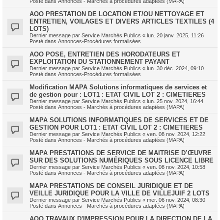
Posté dans
Annonces - Marchés à procédures adaptées (MAPA)
AOO PRESTATION DE LOCATION ET/OU NETTOYAGE ET
ENTRETIEN, VOILAGES ET DIVERS ARTICLES TEXTILES (4
LOTS)
Dernier message par
Service Marchés Publics
«
lun. 20 janv. 2025, 11:26
Posté dans
Annonces-Procédures formalisées
AOO POSE, ENTRETIEN DES HORODATEURS ET
EXPLOITATION DU STATIONNEMENT PAYANT
Dernier message par
Service Marchés Publics
«
lun. 30 déc. 2024, 09:10
Posté dans
Annonces-Procédures formalisées
Modification MAPA Solutions informatiques de services et
de gestion pour : LOT1 : ETAT CIVIL LOT 2 : CIMETIERES
Dernier message par
Service Marchés Publics
«
lun. 25 nov. 2024, 16:44
Posté dans
Annonces - Marchés à procédures adaptées (MAPA)
MAPA SOLUTIONS INFORMATIQUES DE SERVICES ET DE
GESTION POUR LOT1 : ETAT CIVIL LOT 2 : CIMETIERES
Dernier message par
Service Marchés Publics
«
ven. 08 nov. 2024, 12:22
Posté dans
Annonces - Marchés à procédures adaptées (MAPA)
MAPA PRESTATIONS DE SERVICE DE MAITRISE D’ŒUVRE
SUR DES SOLUTIONS NUMÉRIQUES SOUS LICENCE LIBRE
Dernier message par
Service Marchés Publics
«
ven. 08 nov. 2024, 10:58
Posté dans
Annonces - Marchés à procédures adaptées (MAPA)
MAPA PRESTATIONS DE CONSEIL JURIDIQUE ET DE
VEILLE JURIDIQUE POUR LA VILLE DE VILLEJUIF 2 LOTS
Dernier message par
Service Marchés Publics
«
mer. 06 nov. 2024, 08:30
Posté dans
Annonces - Marchés à procédures adaptées (MAPA)
AOO TRAVAUX D'IMPRESSION POUR LA DIRECTION DE LA