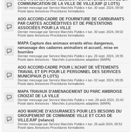
COMMUNICATION DE LA VILLE DE VILLEJUIF (2 LOTS)
Dernier message par
Service Marchés Publics
«
lun. 30 sept. 2024, 09:09
Posté dans
Annonces-Procédures formalisées
AOO ACCORD-CADRE DE FOURNITURE DE CARBURANTS
PAR CARTES ACCRÉDITIVES ET DE PRESTATIONS
ASSOCIÉES POUR LA VILLE
Dernier message par
Service Marchés Publics
«
lun. 30 sept. 2024, 09:02
Posté dans
Annonces-Procédures formalisées
MAPA Capture des animaux errants et/ou dangereux,
ramassage des cadavres animaliers et accueil, mise en
fourrière
Dernier message par
Service Marchés Publics
«
jeu. 26 sept. 2024, 18:35
Posté dans
Annonces - Marchés à procédures adaptées (MAPA)
AOO ACCORD-CADRE POUR L'ACHAT DE VÊTEMENTS
TRAVAIL ET EPI POUR LE PERSONNEL DES SERVICES
MUNICIPAUX (5 LOTS)
Dernier message par
Service Marchés Publics
«
lun. 02 sept. 2024, 09:05
Posté dans
Annonces-Procédures formalisées
MAPA TRAVAUX D'AMENAGEMENT DU PARC AMBROISE
CROIZAT DE LA VILLE
Dernier message par
Service Marchés Publics
«
mer. 28 août 2024, 15:43
Posté dans
Annonces - Marchés à procédures adaptées (MAPA)
AOO MARCHE D’ASSURANCES POUR LES BESOINS DU
GROUPEMENT DE COMMANDE VILLE ET CCAS DE
VILLEJUIF (relance)
Dernier message par
Service Marchés Publics
«
lun. 26 août 2024, 09:52
Posté dans
Annonces-Procédures formalisées