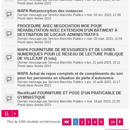
Posté dans
Année 2023
MAPA Retranscription des instances
Dernier message par
Service Marchés Publics
«
mer. 04 oct. 2023, 17:09
Posté dans
Année 2023
PROCEDURE AVEC NEGOCIATION MOE POUR
RÉHABILITATION AVEC EXTENSION D'UN BÂTIMENT À
DESTINATION DE LOCAUX ADMINISTRATIFS
Dernier message par
Service Marchés Publics
«
mar. 05 sept. 2023, 11:59
Posté dans
Année 2023
MAPA FOURNITURE DE RESSOURCES ET DE LIVRES
NUMERIQUES POUR LE RESEAU DE LECTURE PUBLIQUE
DE VILLEJUIF (5 lots)
Dernier message par
Service Marchés Publics
«
lun. 21 août 2023, 15:11
Posté dans
Année 2023
MAPA Achat de repas complets et de compléments du soir
pour les personnes en situation de perte d'autonomie
Dernier message par
Service Marchés Publics
«
jeu. 10 août 2023, 11:17
Posté dans
Année 2023
Rectificatif FOURNITURE ET POSE D’UN PRATICABLE DE
GYMNASTIQUE
Dernier message par
Service Marchés Publics
«
mar. 18 juil. 2023, 12:30
Posté dans
Année 2023
1
2
3
4
5
20
Page
1
sur
20
Sui
Plus de 1000 résultats ont été trouvés
…