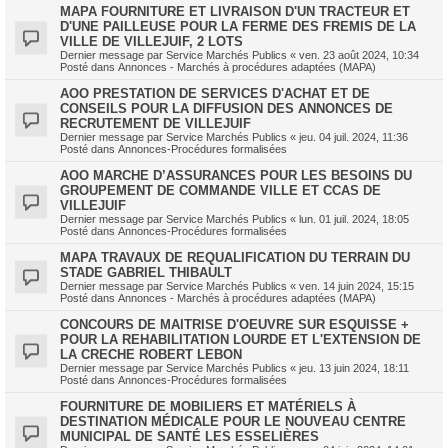
MAPA FOURNITURE ET LIVRAISON D'UN TRACTEUR ET
D'UNE PAILLEUSE POUR LA FERME DES FREMIS DE LA
VILLE DE VILLEJUIF, 2 LOTS
Dernier message par
Service Marchés Publics
«
ven. 23 août 2024, 10:34
Posté dans
Annonces - Marchés à procédures adaptées (MAPA)
AOO PRESTATION DE SERVICES D'ACHAT ET DE
CONSEILS POUR LA DIFFUSION DES ANNONCES DE
RECRUTEMENT DE VILLEJUIF
Dernier message par
Service Marchés Publics
«
jeu. 04 juil. 2024, 11:36
Posté dans
Annonces-Procédures formalisées
AOO MARCHE D’ASSURANCES POUR LES BESOINS DU
GROUPEMENT DE COMMANDE VILLE ET CCAS DE
VILLEJUIF
Dernier message par
Service Marchés Publics
«
lun. 01 juil. 2024, 18:05
Posté dans
Annonces-Procédures formalisées
MAPA TRAVAUX DE REQUALIFICATION DU TERRAIN DU
STADE GABRIEL THIBAULT
Dernier message par
Service Marchés Publics
«
ven. 14 juin 2024, 15:15
Posté dans
Annonces - Marchés à procédures adaptées (MAPA)
CONCOURS DE MAITRISE D'OEUVRE SUR ESQUISSE +
POUR LA REHABILITATION LOURDE ET L'EXTENSION DE
LA CRECHE ROBERT LEBON
Dernier message par
Service Marchés Publics
«
jeu. 13 juin 2024, 18:11
Posté dans
Annonces-Procédures formalisées
FOURNITURE DE MOBILIERS ET MATÉRIELS À
DESTINATION MÉDICALE POUR LE NOUVEAU CENTRE
MUNICIPAL DE SANTÉ LES ESSELIÈRES