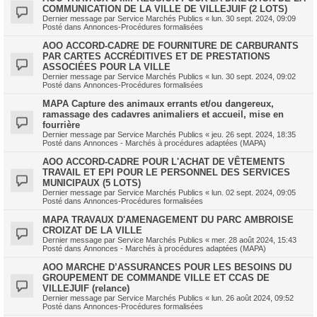
COMMUNICATION DE LA VILLE DE VILLEJUIF (2 LOTS)
Dernier message par
Service Marchés Publics
«
lun. 30 sept. 2024, 09:09
Posté dans
Annonces-Procédures formalisées
AOO ACCORD-CADRE DE FOURNITURE DE CARBURANTS
PAR CARTES ACCRÉDITIVES ET DE PRESTATIONS
ASSOCIÉES POUR LA VILLE
Dernier message par
Service Marchés Publics
«
lun. 30 sept. 2024, 09:02
Posté dans
Annonces-Procédures formalisées
MAPA Capture des animaux errants et/ou dangereux,
ramassage des cadavres animaliers et accueil, mise en
fourrière
Dernier message par
Service Marchés Publics
«
jeu. 26 sept. 2024, 18:35
Posté dans
Annonces - Marchés à procédures adaptées (MAPA)
AOO ACCORD-CADRE POUR L'ACHAT DE VÊTEMENTS
TRAVAIL ET EPI POUR LE PERSONNEL DES SERVICES
MUNICIPAUX (5 LOTS)
Dernier message par
Service Marchés Publics
«
lun. 02 sept. 2024, 09:05
Posté dans
Annonces-Procédures formalisées
MAPA TRAVAUX D'AMENAGEMENT DU PARC AMBROISE
CROIZAT DE LA VILLE
Dernier message par
Service Marchés Publics
«
mer. 28 août 2024, 15:43
Posté dans
Annonces - Marchés à procédures adaptées (MAPA)
AOO MARCHE D’ASSURANCES POUR LES BESOINS DU
GROUPEMENT DE COMMANDE VILLE ET CCAS DE
VILLEJUIF (relance)
Dernier message par
Service Marchés Publics
«
lun. 26 août 2024, 09:52
Posté dans
Annonces-Procédures formalisées