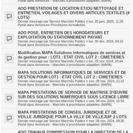
Posté dans
Annonces - Marchés à procédures adaptées (MAPA)
AOO PRESTATION DE LOCATION ET/OU NETTOYAGE ET
ENTRETIEN, VOILAGES ET DIVERS ARTICLES TEXTILES (4
LOTS)
Dernier message par
Service Marchés Publics
«
lun. 20 janv. 2025, 11:26
Posté dans
Annonces-Procédures formalisées
AOO POSE, ENTRETIEN DES HORODATEURS ET
EXPLOITATION DU STATIONNEMENT PAYANT
Dernier message par
Service Marchés Publics
«
lun. 30 déc. 2024, 09:10
Posté dans
Annonces-Procédures formalisées
Modification MAPA Solutions informatiques de services et
de gestion pour : LOT1 : ETAT CIVIL LOT 2 : CIMETIERES
Dernier message par
Service Marchés Publics
«
lun. 25 nov. 2024, 16:44
Posté dans
Annonces - Marchés à procédures adaptées (MAPA)
MAPA SOLUTIONS INFORMATIQUES DE SERVICES ET DE
GESTION POUR LOT1 : ETAT CIVIL LOT 2 : CIMETIERES
Dernier message par
Service Marchés Publics
«
ven. 08 nov. 2024, 12:22
Posté dans
Annonces - Marchés à procédures adaptées (MAPA)
MAPA PRESTATIONS DE SERVICE DE MAITRISE D’ŒUVRE
SUR DES SOLUTIONS NUMÉRIQUES SOUS LICENCE LIBRE
Dernier message par
Service Marchés Publics
«
ven. 08 nov. 2024, 10:58
Posté dans
Annonces - Marchés à procédures adaptées (MAPA)
MAPA PRESTATIONS DE CONSEIL JURIDIQUE ET DE
VEILLE JURIDIQUE POUR LA VILLE DE VILLEJUIF 2 LOTS
Dernier message par
Service Marchés Publics
«
mer. 06 nov. 2024, 08:30
Posté dans
Annonces - Marchés à procédures adaptées (MAPA)
AOO TRAVAUX D'IMPRESSION POUR LA DIRECTION DE LA