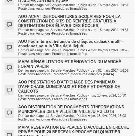
D’ACCÈS AUTOMATIQUES
Dernier message par
Service Marchés Publics
«
ven. 15 mars 2024, 14:34
Posté dans
Annonces-Procédures formalisées
AOO ACHAT DE FOURNITURES SCOLAIRES POUR LA
CONSTITUTION DE KITS DE RENTRÉE GRATUITS À
DESTINATION DES ÉLÈVES DES ÉCOLES
Dernier message par
Service Marchés Publics
«
ven. 15 mars 2024, 14:31
Posté dans
Annonces-Procédures formalisées
AOO Fourniture et livraison de chèques cadeaux multi-
enseignes pour la Ville de Villejuif
Dernier message par
Service Marchés Publics
«
mer. 06 mars 2024, 10:55
Posté dans
Annonces-Procédures formalisées
MAPA RÉHABILITATION ET RÉNOVATION DU MARCHÉ
FORAIN VARLIN
Dernier message par
Service Marchés Publics
«
ven. 01 mars 2024, 14:02
Posté dans
Annonces - Marchés à procédures adaptées (MAPA)
AOO PRESTATIONS D'AFFICHAGE DES PANNEAUX
D'AFFICHAGE MUNICIPAUX ET POSE ET DEPOSE DE
CALICOTS
Dernier message par
Service Marchés Publics
«
lun. 26 févr. 2024, 16:30
Posté dans
Annonces-Procédures formalisées
AOO DISTRIBUTION DE DOCUMENTS D'INFORMATIONS
MUNICIPALES DE LA VILLE DE VILLEJUIF 3 LOTS
Dernier message par
Service Marchés Publics
«
lun. 26 févr. 2024, 16:08
Posté dans
Annonces-Procédures formalisées
MAPA RÉSERVATION DE PLACES D'ACCUEIL EN CRÈCHE
PRIVÉE POUR 20 BERCEAUX PROCHE DU QUARTIER