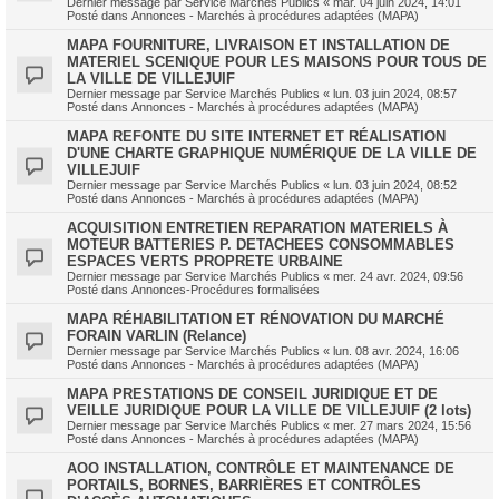
Dernier message par
Service Marchés Publics
«
mar. 04 juin 2024, 14:01
Posté dans
Annonces - Marchés à procédures adaptées (MAPA)
MAPA FOURNITURE, LIVRAISON ET INSTALLATION DE
MATERIEL SCENIQUE POUR LES MAISONS POUR TOUS DE
LA VILLE DE VILLEJUIF
Dernier message par
Service Marchés Publics
«
lun. 03 juin 2024, 08:57
Posté dans
Annonces - Marchés à procédures adaptées (MAPA)
MAPA REFONTE DU SITE INTERNET ET RÉALISATION
D'UNE CHARTE GRAPHIQUE NUMÉRIQUE DE LA VILLE DE
VILLEJUIF
Dernier message par
Service Marchés Publics
«
lun. 03 juin 2024, 08:52
Posté dans
Annonces - Marchés à procédures adaptées (MAPA)
ACQUISITION ENTRETIEN REPARATION MATERIELS À
MOTEUR BATTERIES P. DETACHEES CONSOMMABLES
ESPACES VERTS PROPRETE URBAINE
Dernier message par
Service Marchés Publics
«
mer. 24 avr. 2024, 09:56
Posté dans
Annonces-Procédures formalisées
MAPA RÉHABILITATION ET RÉNOVATION DU MARCHÉ
FORAIN VARLIN (Relance)
Dernier message par
Service Marchés Publics
«
lun. 08 avr. 2024, 16:06
Posté dans
Annonces - Marchés à procédures adaptées (MAPA)
MAPA PRESTATIONS DE CONSEIL JURIDIQUE ET DE
VEILLE JURIDIQUE POUR LA VILLE DE VILLEJUIF (2 lots)
Dernier message par
Service Marchés Publics
«
mer. 27 mars 2024, 15:56
Posté dans
Annonces - Marchés à procédures adaptées (MAPA)
AOO INSTALLATION, CONTRÔLE ET MAINTENANCE DE
PORTAILS, BORNES, BARRIÈRES ET CONTRÔLES