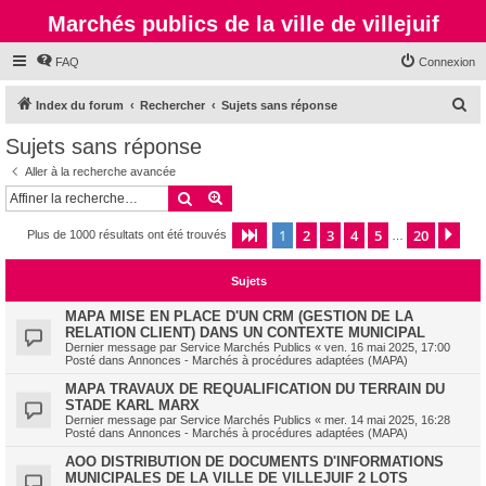
Marchés publics de la ville de villejuif
FAQ
Connexion
R
Index du forum
Rechercher
Sujets sans réponse
e
Sujets sans réponse
c
Aller à la recherche avancée
h
Rechercher
Recherche avancée
e
1
2
3
4
5
20
Page
1
sur
20
Sui
Plus de 1000 résultats ont été trouvés
r
…
c
Sujets
h
e
MAPA MISE EN PLACE D'UN CRM (GESTION DE LA
RELATION CLIENT) DANS UN CONTEXTE MUNICIPAL
r
Dernier message par
Service Marchés Publics
«
ven. 16 mai 2025, 17:00
Posté dans
Annonces - Marchés à procédures adaptées (MAPA)
MAPA TRAVAUX DE REQUALIFICATION DU TERRAIN DU
STADE KARL MARX
Dernier message par
Service Marchés Publics
«
mer. 14 mai 2025, 16:28
Posté dans
Annonces - Marchés à procédures adaptées (MAPA)
AOO DISTRIBUTION DE DOCUMENTS D'INFORMATIONS
MUNICIPALES DE LA VILLE DE VILLEJUIF 2 LOTS