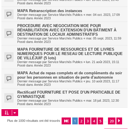
Posté dans
Année 2023
MAPA Retranscription des instances
Dernier message par
Service Marchés Publics
«
mer. 04 oct. 2023, 17:09
Posté dans
Année 2023
PROCEDURE AVEC NEGOCIATION MOE POUR
RÉHABILITATION AVEC EXTENSION D'UN BÂTIMENT À
DESTINATION DE LOCAUX ADMINISTRATIFS
Dernier message par
Service Marchés Publics
«
mar. 05 sept. 2023, 11:59
Posté dans
Année 2023
MAPA FOURNITURE DE RESSOURCES ET DE LIVRES
NUMERIQUES POUR LE RESEAU DE LECTURE PUBLIQUE
DE VILLEJUIF (5 lots)
Dernier message par
Service Marchés Publics
«
lun. 21 août 2023, 15:11
Posté dans
Année 2023
MAPA Achat de repas complets et de compléments du soir
pour les personnes en situation de perte d'autonomie
Dernier message par
Service Marchés Publics
«
jeu. 10 août 2023, 11:17
Posté dans
Année 2023
Rectificatif FOURNITURE ET POSE D’UN PRATICABLE DE
GYMNASTIQUE
Dernier message par
Service Marchés Publics
«
mar. 18 juil. 2023, 12:30
Posté dans
Année 2023
1
2
3
4
5
20
Page
1
sur
20
Sui
Plus de 1000 résultats ont été trouvés
…