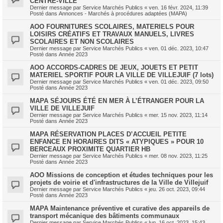
CENTRE-VILLE
Dernier message par
Service Marchés Publics
«
ven. 16 févr. 2024, 11:39
Posté dans
Annonces - Marchés à procédures adaptées (MAPA)
AOO FOURNITURES SCOLAIRES, MATERIELS POUR
LOISIRS CRÉATIFS ET TRAVAUX MANUELS, LIVRES
SCOLAIRES ET NON SCOLAIRES
Dernier message par
Service Marchés Publics
«
ven. 01 déc. 2023, 10:47
Posté dans
Année 2023
AOO ACCORDS-CADRES DE JEUX, JOUETS ET PETIT
MATERIEL SPORTIF POUR LA VILLE DE VILLEJUIF (7 lots)
Dernier message par
Service Marchés Publics
«
ven. 01 déc. 2023, 09:50
Posté dans
Année 2023
MAPA SÉJOURS ÉTÉ EN MER À L’ÉTRANGER POUR LA
VILLE DE VILLEJUIF
Dernier message par
Service Marchés Publics
«
mer. 15 nov. 2023, 11:14
Posté dans
Année 2023
MAPA RÉSERVATION PLACES D’ACCUEIL PETITE
ENFANCE EN HORAIRES DITS « ATYPIQUES » POUR 10
BERCEAUX PROXIMITE QUARTIER HB
Dernier message par
Service Marchés Publics
«
mer. 08 nov. 2023, 11:25
Posté dans
Année 2023
AOO Missions de conception et études techniques pour les
projets de voirie et d'infrastructures de la Ville de Villejuif
Dernier message par
Service Marchés Publics
«
jeu. 26 oct. 2023, 09:44
Posté dans
Année 2023
MAPA Maintenance préventive et curative des appareils de
transport mécanique des bâtiments communaux
Dernier message par
Service Marchés Publics
«
lun. 16 oct. 2023, 15:43