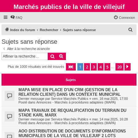
Marchés publics de la ville de villejuif
FAQ
Connexion
R
Index du forum
Rechercher
Sujets sans réponse
e
Sujets sans réponse
c
Aller à la recherche avancée
h
Rechercher
Recherche avancée
e
1
2
3
4
5
20
Page
1
sur
20
Sui
Plus de 1000 résultats ont été trouvés
r
…
c
Sujets
h
e
MAPA MISE EN PLACE D'UN CRM (GESTION DE LA
RELATION CLIENT) DANS UN CONTEXTE MUNICIPAL
r
Dernier message par
Service Marchés Publics
«
ven. 16 mai 2025, 17:00
Posté dans
Annonces - Marchés à procédures adaptées (MAPA)
MAPA TRAVAUX DE REQUALIFICATION DU TERRAIN DU
STADE KARL MARX
Dernier message par
Service Marchés Publics
«
mer. 14 mai 2025, 16:28
Posté dans
Annonces - Marchés à procédures adaptées (MAPA)
AOO DISTRIBUTION DE DOCUMENTS D'INFORMATIONS
MUNICIPALES DE LA VILLE DE VILLEJUIF 2 LOTS