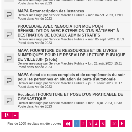
Posté dans
Année 2023
MAPA Retranscription des instances
Dernier message par
Service Marchés Publics
«
mer. 04 oct. 2023, 17:09
Posté dans
Année 2023
PROCEDURE AVEC NEGOCIATION MOE POUR
RÉHABILITATION AVEC EXTENSION D'UN BÂTIMENT À
DESTINATION DE LOCAUX ADMINISTRATIFS
Dernier message par
Service Marchés Publics
«
mar. 05 sept. 2023, 11:59
Posté dans
Année 2023
MAPA FOURNITURE DE RESSOURCES ET DE LIVRES
NUMERIQUES POUR LE RESEAU DE LECTURE PUBLIQUE
DE VILLEJUIF (5 lots)
Dernier message par
Service Marchés Publics
«
lun. 21 août 2023, 15:11
Posté dans
Année 2023
MAPA Achat de repas complets et de compléments du soir
pour les personnes en situation de perte d'autonomie
Dernier message par
Service Marchés Publics
«
jeu. 10 août 2023, 11:17
Posté dans
Année 2023
Rectificatif FOURNITURE ET POSE D’UN PRATICABLE DE
GYMNASTIQUE
Dernier message par
Service Marchés Publics
«
mar. 18 juil. 2023, 12:30
Posté dans
Année 2023
1
2
3
4
5
20
Page
1
sur
20
Sui
Plus de 1000 résultats ont été trouvés
…