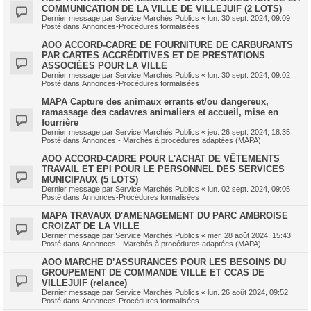
COMMUNICATION DE LA VILLE DE VILLEJUIF (2 LOTS)
Dernier message par
Service Marchés Publics
«
lun. 30 sept. 2024, 09:09
Posté dans
Annonces-Procédures formalisées
AOO ACCORD-CADRE DE FOURNITURE DE CARBURANTS
PAR CARTES ACCRÉDITIVES ET DE PRESTATIONS
ASSOCIÉES POUR LA VILLE
Dernier message par
Service Marchés Publics
«
lun. 30 sept. 2024, 09:02
Posté dans
Annonces-Procédures formalisées
MAPA Capture des animaux errants et/ou dangereux,
ramassage des cadavres animaliers et accueil, mise en
fourrière
Dernier message par
Service Marchés Publics
«
jeu. 26 sept. 2024, 18:35
Posté dans
Annonces - Marchés à procédures adaptées (MAPA)
AOO ACCORD-CADRE POUR L'ACHAT DE VÊTEMENTS
TRAVAIL ET EPI POUR LE PERSONNEL DES SERVICES
MUNICIPAUX (5 LOTS)
Dernier message par
Service Marchés Publics
«
lun. 02 sept. 2024, 09:05
Posté dans
Annonces-Procédures formalisées
MAPA TRAVAUX D'AMENAGEMENT DU PARC AMBROISE
CROIZAT DE LA VILLE
Dernier message par
Service Marchés Publics
«
mer. 28 août 2024, 15:43
Posté dans
Annonces - Marchés à procédures adaptées (MAPA)
AOO MARCHE D’ASSURANCES POUR LES BESOINS DU
GROUPEMENT DE COMMANDE VILLE ET CCAS DE
VILLEJUIF (relance)
Dernier message par
Service Marchés Publics
«
lun. 26 août 2024, 09:52
Posté dans
Annonces-Procédures formalisées