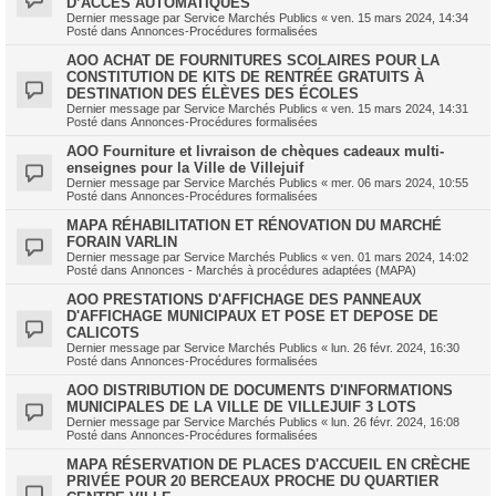
D’ACCÈS AUTOMATIQUES
Dernier message par
Service Marchés Publics
«
ven. 15 mars 2024, 14:34
Posté dans
Annonces-Procédures formalisées
AOO ACHAT DE FOURNITURES SCOLAIRES POUR LA
CONSTITUTION DE KITS DE RENTRÉE GRATUITS À
DESTINATION DES ÉLÈVES DES ÉCOLES
Dernier message par
Service Marchés Publics
«
ven. 15 mars 2024, 14:31
Posté dans
Annonces-Procédures formalisées
AOO Fourniture et livraison de chèques cadeaux multi-
enseignes pour la Ville de Villejuif
Dernier message par
Service Marchés Publics
«
mer. 06 mars 2024, 10:55
Posté dans
Annonces-Procédures formalisées
MAPA RÉHABILITATION ET RÉNOVATION DU MARCHÉ
FORAIN VARLIN
Dernier message par
Service Marchés Publics
«
ven. 01 mars 2024, 14:02
Posté dans
Annonces - Marchés à procédures adaptées (MAPA)
AOO PRESTATIONS D'AFFICHAGE DES PANNEAUX
D'AFFICHAGE MUNICIPAUX ET POSE ET DEPOSE DE
CALICOTS
Dernier message par
Service Marchés Publics
«
lun. 26 févr. 2024, 16:30
Posté dans
Annonces-Procédures formalisées
AOO DISTRIBUTION DE DOCUMENTS D'INFORMATIONS
MUNICIPALES DE LA VILLE DE VILLEJUIF 3 LOTS
Dernier message par
Service Marchés Publics
«
lun. 26 févr. 2024, 16:08
Posté dans
Annonces-Procédures formalisées
MAPA RÉSERVATION DE PLACES D'ACCUEIL EN CRÈCHE
PRIVÉE POUR 20 BERCEAUX PROCHE DU QUARTIER