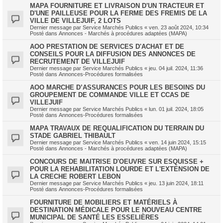
MAPA FOURNITURE ET LIVRAISON D'UN TRACTEUR ET
D'UNE PAILLEUSE POUR LA FERME DES FREMIS DE LA
VILLE DE VILLEJUIF, 2 LOTS
Dernier message par
Service Marchés Publics
«
ven. 23 août 2024, 10:34
Posté dans
Annonces - Marchés à procédures adaptées (MAPA)
AOO PRESTATION DE SERVICES D'ACHAT ET DE
CONSEILS POUR LA DIFFUSION DES ANNONCES DE
RECRUTEMENT DE VILLEJUIF
Dernier message par
Service Marchés Publics
«
jeu. 04 juil. 2024, 11:36
Posté dans
Annonces-Procédures formalisées
AOO MARCHE D’ASSURANCES POUR LES BESOINS DU
GROUPEMENT DE COMMANDE VILLE ET CCAS DE
VILLEJUIF
Dernier message par
Service Marchés Publics
«
lun. 01 juil. 2024, 18:05
Posté dans
Annonces-Procédures formalisées
MAPA TRAVAUX DE REQUALIFICATION DU TERRAIN DU
STADE GABRIEL THIBAULT
Dernier message par
Service Marchés Publics
«
ven. 14 juin 2024, 15:15
Posté dans
Annonces - Marchés à procédures adaptées (MAPA)
CONCOURS DE MAITRISE D'OEUVRE SUR ESQUISSE +
POUR LA REHABILITATION LOURDE ET L'EXTENSION DE
LA CRECHE ROBERT LEBON
Dernier message par
Service Marchés Publics
«
jeu. 13 juin 2024, 18:11
Posté dans
Annonces-Procédures formalisées
FOURNITURE DE MOBILIERS ET MATÉRIELS À
DESTINATION MÉDICALE POUR LE NOUVEAU CENTRE
MUNICIPAL DE SANTÉ LES ESSELIÈRES