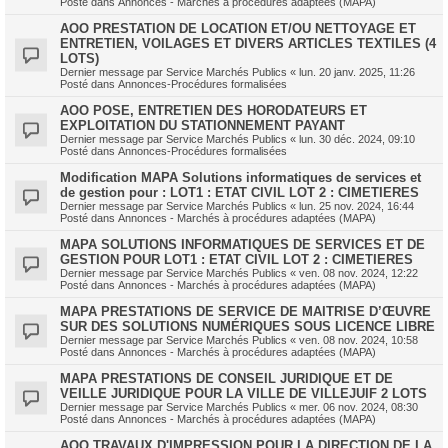
Posté dans
Annonces - Marchés à procédures adaptées (MAPA)
AOO PRESTATION DE LOCATION ET/OU NETTOYAGE ET
ENTRETIEN, VOILAGES ET DIVERS ARTICLES TEXTILES (4
LOTS)
Dernier message par
Service Marchés Publics
«
lun. 20 janv. 2025, 11:26
Posté dans
Annonces-Procédures formalisées
AOO POSE, ENTRETIEN DES HORODATEURS ET
EXPLOITATION DU STATIONNEMENT PAYANT
Dernier message par
Service Marchés Publics
«
lun. 30 déc. 2024, 09:10
Posté dans
Annonces-Procédures formalisées
Modification MAPA Solutions informatiques de services et
de gestion pour : LOT1 : ETAT CIVIL LOT 2 : CIMETIERES
Dernier message par
Service Marchés Publics
«
lun. 25 nov. 2024, 16:44
Posté dans
Annonces - Marchés à procédures adaptées (MAPA)
MAPA SOLUTIONS INFORMATIQUES DE SERVICES ET DE
GESTION POUR LOT1 : ETAT CIVIL LOT 2 : CIMETIERES
Dernier message par
Service Marchés Publics
«
ven. 08 nov. 2024, 12:22
Posté dans
Annonces - Marchés à procédures adaptées (MAPA)
MAPA PRESTATIONS DE SERVICE DE MAITRISE D’ŒUVRE
SUR DES SOLUTIONS NUMÉRIQUES SOUS LICENCE LIBRE
Dernier message par
Service Marchés Publics
«
ven. 08 nov. 2024, 10:58
Posté dans
Annonces - Marchés à procédures adaptées (MAPA)
MAPA PRESTATIONS DE CONSEIL JURIDIQUE ET DE
VEILLE JURIDIQUE POUR LA VILLE DE VILLEJUIF 2 LOTS
Dernier message par
Service Marchés Publics
«
mer. 06 nov. 2024, 08:30
Posté dans
Annonces - Marchés à procédures adaptées (MAPA)
AOO TRAVAUX D'IMPRESSION POUR LA DIRECTION DE LA