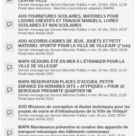
CENTRE-VILLE
Dernier message par
Service Marchés Publics
«
ven. 16 févr. 2024, 11:39
Posté dans
Annonces - Marchés à procédures adaptées (MAPA)
AOO FOURNITURES SCOLAIRES, MATERIELS POUR
LOISIRS CRÉATIFS ET TRAVAUX MANUELS, LIVRES
SCOLAIRES ET NON SCOLAIRES
Dernier message par
Service Marchés Publics
«
ven. 01 déc. 2023, 10:47
Posté dans
Année 2023
AOO ACCORDS-CADRES DE JEUX, JOUETS ET PETIT
MATERIEL SPORTIF POUR LA VILLE DE VILLEJUIF (7 lots)
Dernier message par
Service Marchés Publics
«
ven. 01 déc. 2023, 09:50
Posté dans
Année 2023
MAPA SÉJOURS ÉTÉ EN MER À L’ÉTRANGER POUR LA
VILLE DE VILLEJUIF
Dernier message par
Service Marchés Publics
«
mer. 15 nov. 2023, 11:14
Posté dans
Année 2023
MAPA RÉSERVATION PLACES D’ACCUEIL PETITE
ENFANCE EN HORAIRES DITS « ATYPIQUES » POUR 10
BERCEAUX PROXIMITE QUARTIER HB
Dernier message par
Service Marchés Publics
«
mer. 08 nov. 2023, 11:25
Posté dans
Année 2023
AOO Missions de conception et études techniques pour les
projets de voirie et d'infrastructures de la Ville de Villejuif
Dernier message par
Service Marchés Publics
«
jeu. 26 oct. 2023, 09:44
Posté dans
Année 2023
MAPA Maintenance préventive et curative des appareils de
transport mécanique des bâtiments communaux
Dernier message par
Service Marchés Publics
«
lun. 16 oct. 2023, 15:43