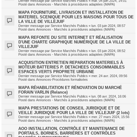
Dernier message par
Service Marchés Publics
«
mar. 04 juin 2024, 14:01
Posté dans
Annonces - Marchés à procédures adaptées (MAPA)
MAPA FOURNITURE, LIVRAISON ET INSTALLATION DE
MATERIEL SCENIQUE POUR LES MAISONS POUR TOUS DE
LA VILLE DE VILLEJUIF
Dernier message par
Service Marchés Publics
«
lun. 03 juin 2024, 08:57
Posté dans
Annonces - Marchés à procédures adaptées (MAPA)
MAPA REFONTE DU SITE INTERNET ET RÉALISATION
D'UNE CHARTE GRAPHIQUE NUMÉRIQUE DE LA VILLE DE
VILLEJUIF
Dernier message par
Service Marchés Publics
«
lun. 03 juin 2024, 08:52
Posté dans
Annonces - Marchés à procédures adaptées (MAPA)
ACQUISITION ENTRETIEN REPARATION MATERIELS À
MOTEUR BATTERIES P. DETACHEES CONSOMMABLES
ESPACES VERTS PROPRETE URBAINE
Dernier message par
Service Marchés Publics
«
mer. 24 avr. 2024, 09:56
Posté dans
Annonces-Procédures formalisées
MAPA RÉHABILITATION ET RÉNOVATION DU MARCHÉ
FORAIN VARLIN (Relance)
Dernier message par
Service Marchés Publics
«
lun. 08 avr. 2024, 16:06
Posté dans
Annonces - Marchés à procédures adaptées (MAPA)
MAPA PRESTATIONS DE CONSEIL JURIDIQUE ET DE
VEILLE JURIDIQUE POUR LA VILLE DE VILLEJUIF (2 lots)
Dernier message par
Service Marchés Publics
«
mer. 27 mars 2024, 15:56
Posté dans
Annonces - Marchés à procédures adaptées (MAPA)
AOO INSTALLATION, CONTRÔLE ET MAINTENANCE DE
PORTAILS, BORNES, BARRIÈRES ET CONTRÔLES