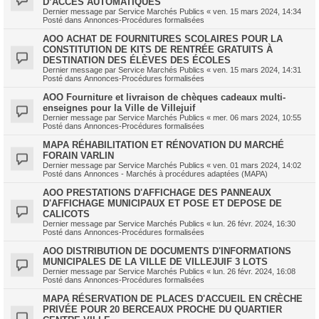
D’ACCÈS AUTOMATIQUES
Dernier message par
Service Marchés Publics
«
ven. 15 mars 2024, 14:34
Posté dans
Annonces-Procédures formalisées
AOO ACHAT DE FOURNITURES SCOLAIRES POUR LA
CONSTITUTION DE KITS DE RENTRÉE GRATUITS À
DESTINATION DES ÉLÈVES DES ÉCOLES
Dernier message par
Service Marchés Publics
«
ven. 15 mars 2024, 14:31
Posté dans
Annonces-Procédures formalisées
AOO Fourniture et livraison de chèques cadeaux multi-
enseignes pour la Ville de Villejuif
Dernier message par
Service Marchés Publics
«
mer. 06 mars 2024, 10:55
Posté dans
Annonces-Procédures formalisées
MAPA RÉHABILITATION ET RÉNOVATION DU MARCHÉ
FORAIN VARLIN
Dernier message par
Service Marchés Publics
«
ven. 01 mars 2024, 14:02
Posté dans
Annonces - Marchés à procédures adaptées (MAPA)
AOO PRESTATIONS D'AFFICHAGE DES PANNEAUX
D'AFFICHAGE MUNICIPAUX ET POSE ET DEPOSE DE
CALICOTS
Dernier message par
Service Marchés Publics
«
lun. 26 févr. 2024, 16:30
Posté dans
Annonces-Procédures formalisées
AOO DISTRIBUTION DE DOCUMENTS D'INFORMATIONS
MUNICIPALES DE LA VILLE DE VILLEJUIF 3 LOTS
Dernier message par
Service Marchés Publics
«
lun. 26 févr. 2024, 16:08
Posté dans
Annonces-Procédures formalisées
MAPA RÉSERVATION DE PLACES D'ACCUEIL EN CRÈCHE
PRIVÉE POUR 20 BERCEAUX PROCHE DU QUARTIER