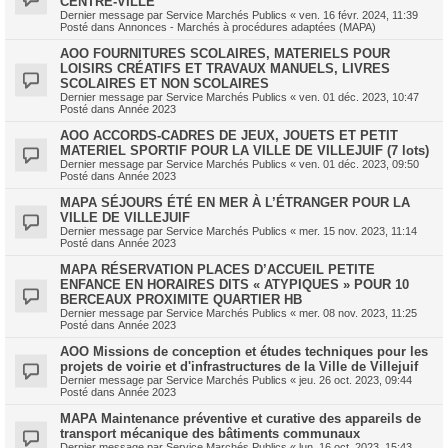
CENTRE-VILLE
Dernier message par
Service Marchés Publics
«
ven. 16 févr. 2024, 11:39
Posté dans
Annonces - Marchés à procédures adaptées (MAPA)
AOO FOURNITURES SCOLAIRES, MATERIELS POUR
LOISIRS CRÉATIFS ET TRAVAUX MANUELS, LIVRES
SCOLAIRES ET NON SCOLAIRES
Dernier message par
Service Marchés Publics
«
ven. 01 déc. 2023, 10:47
Posté dans
Année 2023
AOO ACCORDS-CADRES DE JEUX, JOUETS ET PETIT
MATERIEL SPORTIF POUR LA VILLE DE VILLEJUIF (7 lots)
Dernier message par
Service Marchés Publics
«
ven. 01 déc. 2023, 09:50
Posté dans
Année 2023
MAPA SÉJOURS ÉTÉ EN MER À L’ÉTRANGER POUR LA
VILLE DE VILLEJUIF
Dernier message par
Service Marchés Publics
«
mer. 15 nov. 2023, 11:14
Posté dans
Année 2023
MAPA RÉSERVATION PLACES D’ACCUEIL PETITE
ENFANCE EN HORAIRES DITS « ATYPIQUES » POUR 10
BERCEAUX PROXIMITE QUARTIER HB
Dernier message par
Service Marchés Publics
«
mer. 08 nov. 2023, 11:25
Posté dans
Année 2023
AOO Missions de conception et études techniques pour les
projets de voirie et d'infrastructures de la Ville de Villejuif
Dernier message par
Service Marchés Publics
«
jeu. 26 oct. 2023, 09:44
Posté dans
Année 2023
MAPA Maintenance préventive et curative des appareils de
transport mécanique des bâtiments communaux
Dernier message par
Service Marchés Publics
«
lun. 16 oct. 2023, 15:43