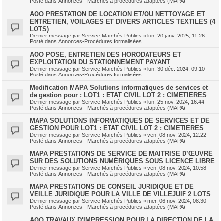
Posté dans
Annonces - Marchés à procédures adaptées (MAPA)
AOO PRESTATION DE LOCATION ET/OU NETTOYAGE ET
ENTRETIEN, VOILAGES ET DIVERS ARTICLES TEXTILES (4
LOTS)
Dernier message par
Service Marchés Publics
«
lun. 20 janv. 2025, 11:26
Posté dans
Annonces-Procédures formalisées
AOO POSE, ENTRETIEN DES HORODATEURS ET
EXPLOITATION DU STATIONNEMENT PAYANT
Dernier message par
Service Marchés Publics
«
lun. 30 déc. 2024, 09:10
Posté dans
Annonces-Procédures formalisées
Modification MAPA Solutions informatiques de services et
de gestion pour : LOT1 : ETAT CIVIL LOT 2 : CIMETIERES
Dernier message par
Service Marchés Publics
«
lun. 25 nov. 2024, 16:44
Posté dans
Annonces - Marchés à procédures adaptées (MAPA)
MAPA SOLUTIONS INFORMATIQUES DE SERVICES ET DE
GESTION POUR LOT1 : ETAT CIVIL LOT 2 : CIMETIERES
Dernier message par
Service Marchés Publics
«
ven. 08 nov. 2024, 12:22
Posté dans
Annonces - Marchés à procédures adaptées (MAPA)
MAPA PRESTATIONS DE SERVICE DE MAITRISE D’ŒUVRE
SUR DES SOLUTIONS NUMÉRIQUES SOUS LICENCE LIBRE
Dernier message par
Service Marchés Publics
«
ven. 08 nov. 2024, 10:58
Posté dans
Annonces - Marchés à procédures adaptées (MAPA)
MAPA PRESTATIONS DE CONSEIL JURIDIQUE ET DE
VEILLE JURIDIQUE POUR LA VILLE DE VILLEJUIF 2 LOTS
Dernier message par
Service Marchés Publics
«
mer. 06 nov. 2024, 08:30
Posté dans
Annonces - Marchés à procédures adaptées (MAPA)
AOO TRAVAUX D'IMPRESSION POUR LA DIRECTION DE LA