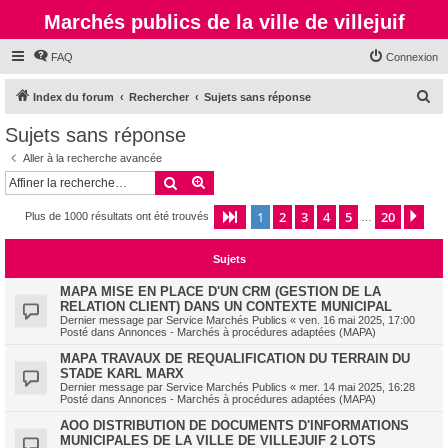
Marchés publics de la ville de villejuif
FAQ
Connexion
R
Index du forum
Rechercher
Sujets sans réponse
e
Sujets sans réponse
c
Aller à la recherche avancée
h
Rechercher
Recherche avancée
e
1
2
3
4
5
20
Page
1
sur
20
Sui
Plus de 1000 résultats ont été trouvés
r
…
c
Sujets
h
e
MAPA MISE EN PLACE D'UN CRM (GESTION DE LA
RELATION CLIENT) DANS UN CONTEXTE MUNICIPAL
r
Dernier message par
Service Marchés Publics
«
ven. 16 mai 2025, 17:00
Posté dans
Annonces - Marchés à procédures adaptées (MAPA)
MAPA TRAVAUX DE REQUALIFICATION DU TERRAIN DU
STADE KARL MARX
Dernier message par
Service Marchés Publics
«
mer. 14 mai 2025, 16:28
Posté dans
Annonces - Marchés à procédures adaptées (MAPA)
AOO DISTRIBUTION DE DOCUMENTS D'INFORMATIONS
MUNICIPALES DE LA VILLE DE VILLEJUIF 2 LOTS