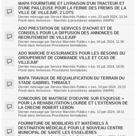
MAPA FOURNITURE ET LIVRAISON D'UN TRACTEUR ET
D'UNE PAILLEUSE POUR LA FERME DES FREMIS DE LA
VILLE DE VILLEJUIF, 2 LOTS
Dernier message par
Service Marchés Publics
«
ven. 23 août 2024, 10:34
Posté dans
Annonces - Marchés à procédures adaptées (MAPA)
AOO PRESTATION DE SERVICES D'ACHAT ET DE
CONSEILS POUR LA DIFFUSION DES ANNONCES DE
RECRUTEMENT DE VILLEJUIF
Dernier message par
Service Marchés Publics
«
jeu. 04 juil. 2024, 11:36
Posté dans
Annonces-Procédures formalisées
AOO MARCHE D’ASSURANCES POUR LES BESOINS DU
GROUPEMENT DE COMMANDE VILLE ET CCAS DE
VILLEJUIF
Dernier message par
Service Marchés Publics
«
lun. 01 juil. 2024, 18:05
Posté dans
Annonces-Procédures formalisées
MAPA TRAVAUX DE REQUALIFICATION DU TERRAIN DU
STADE GABRIEL THIBAULT
Dernier message par
Service Marchés Publics
«
ven. 14 juin 2024, 15:15
Posté dans
Annonces - Marchés à procédures adaptées (MAPA)
CONCOURS DE MAITRISE D'OEUVRE SUR ESQUISSE +
POUR LA REHABILITATION LOURDE ET L'EXTENSION DE
LA CRECHE ROBERT LEBON
Dernier message par
Service Marchés Publics
«
jeu. 13 juin 2024, 18:11
Posté dans
Annonces-Procédures formalisées
FOURNITURE DE MOBILIERS ET MATÉRIELS À
DESTINATION MÉDICALE POUR LE NOUVEAU CENTRE
MUNICIPAL DE SANTÉ LES ESSELIÈRES