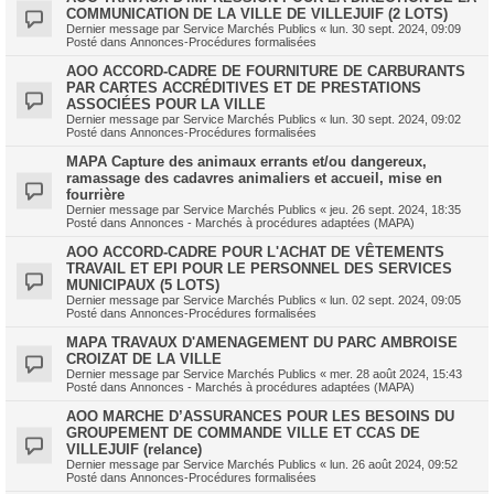
COMMUNICATION DE LA VILLE DE VILLEJUIF (2 LOTS)
Dernier message par
Service Marchés Publics
«
lun. 30 sept. 2024, 09:09
Posté dans
Annonces-Procédures formalisées
AOO ACCORD-CADRE DE FOURNITURE DE CARBURANTS
PAR CARTES ACCRÉDITIVES ET DE PRESTATIONS
ASSOCIÉES POUR LA VILLE
Dernier message par
Service Marchés Publics
«
lun. 30 sept. 2024, 09:02
Posté dans
Annonces-Procédures formalisées
MAPA Capture des animaux errants et/ou dangereux,
ramassage des cadavres animaliers et accueil, mise en
fourrière
Dernier message par
Service Marchés Publics
«
jeu. 26 sept. 2024, 18:35
Posté dans
Annonces - Marchés à procédures adaptées (MAPA)
AOO ACCORD-CADRE POUR L'ACHAT DE VÊTEMENTS
TRAVAIL ET EPI POUR LE PERSONNEL DES SERVICES
MUNICIPAUX (5 LOTS)
Dernier message par
Service Marchés Publics
«
lun. 02 sept. 2024, 09:05
Posté dans
Annonces-Procédures formalisées
MAPA TRAVAUX D'AMENAGEMENT DU PARC AMBROISE
CROIZAT DE LA VILLE
Dernier message par
Service Marchés Publics
«
mer. 28 août 2024, 15:43
Posté dans
Annonces - Marchés à procédures adaptées (MAPA)
AOO MARCHE D’ASSURANCES POUR LES BESOINS DU
GROUPEMENT DE COMMANDE VILLE ET CCAS DE
VILLEJUIF (relance)
Dernier message par
Service Marchés Publics
«
lun. 26 août 2024, 09:52
Posté dans
Annonces-Procédures formalisées