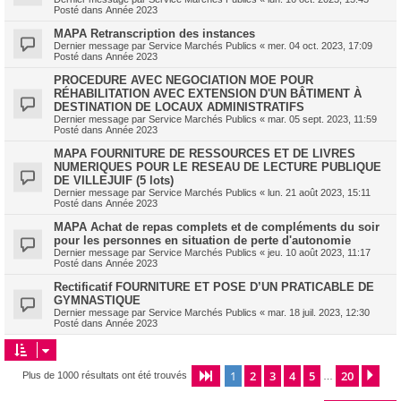
Posté dans
Année 2023
MAPA Retranscription des instances
Dernier message par
Service Marchés Publics
«
mer. 04 oct. 2023, 17:09
Posté dans
Année 2023
PROCEDURE AVEC NEGOCIATION MOE POUR
RÉHABILITATION AVEC EXTENSION D'UN BÂTIMENT À
DESTINATION DE LOCAUX ADMINISTRATIFS
Dernier message par
Service Marchés Publics
«
mar. 05 sept. 2023, 11:59
Posté dans
Année 2023
MAPA FOURNITURE DE RESSOURCES ET DE LIVRES
NUMERIQUES POUR LE RESEAU DE LECTURE PUBLIQUE
DE VILLEJUIF (5 lots)
Dernier message par
Service Marchés Publics
«
lun. 21 août 2023, 15:11
Posté dans
Année 2023
MAPA Achat de repas complets et de compléments du soir
pour les personnes en situation de perte d'autonomie
Dernier message par
Service Marchés Publics
«
jeu. 10 août 2023, 11:17
Posté dans
Année 2023
Rectificatif FOURNITURE ET POSE D’UN PRATICABLE DE
GYMNASTIQUE
Dernier message par
Service Marchés Publics
«
mar. 18 juil. 2023, 12:30
Posté dans
Année 2023
1
2
3
4
5
20
Page
1
sur
20
Sui
Plus de 1000 résultats ont été trouvés
…