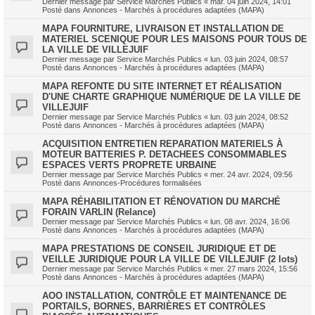
Dernier message par
Service Marchés Publics
«
mar. 04 juin 2024, 14:01
Posté dans
Annonces - Marchés à procédures adaptées (MAPA)
MAPA FOURNITURE, LIVRAISON ET INSTALLATION DE
MATERIEL SCENIQUE POUR LES MAISONS POUR TOUS DE
LA VILLE DE VILLEJUIF
Dernier message par
Service Marchés Publics
«
lun. 03 juin 2024, 08:57
Posté dans
Annonces - Marchés à procédures adaptées (MAPA)
MAPA REFONTE DU SITE INTERNET ET RÉALISATION
D'UNE CHARTE GRAPHIQUE NUMÉRIQUE DE LA VILLE DE
VILLEJUIF
Dernier message par
Service Marchés Publics
«
lun. 03 juin 2024, 08:52
Posté dans
Annonces - Marchés à procédures adaptées (MAPA)
ACQUISITION ENTRETIEN REPARATION MATERIELS À
MOTEUR BATTERIES P. DETACHEES CONSOMMABLES
ESPACES VERTS PROPRETE URBAINE
Dernier message par
Service Marchés Publics
«
mer. 24 avr. 2024, 09:56
Posté dans
Annonces-Procédures formalisées
MAPA RÉHABILITATION ET RÉNOVATION DU MARCHÉ
FORAIN VARLIN (Relance)
Dernier message par
Service Marchés Publics
«
lun. 08 avr. 2024, 16:06
Posté dans
Annonces - Marchés à procédures adaptées (MAPA)
MAPA PRESTATIONS DE CONSEIL JURIDIQUE ET DE
VEILLE JURIDIQUE POUR LA VILLE DE VILLEJUIF (2 lots)
Dernier message par
Service Marchés Publics
«
mer. 27 mars 2024, 15:56
Posté dans
Annonces - Marchés à procédures adaptées (MAPA)
AOO INSTALLATION, CONTRÔLE ET MAINTENANCE DE
PORTAILS, BORNES, BARRIÈRES ET CONTRÔLES