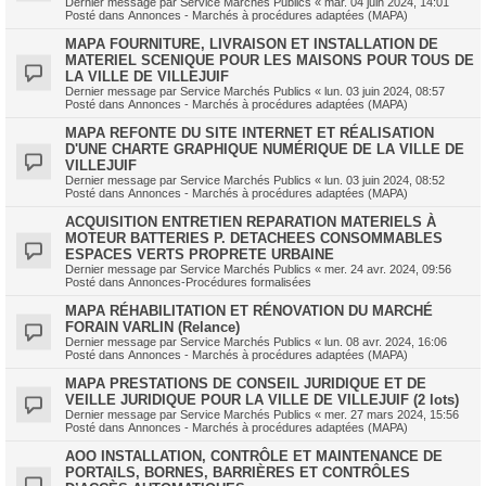
Dernier message par
Service Marchés Publics
«
mar. 04 juin 2024, 14:01
Posté dans
Annonces - Marchés à procédures adaptées (MAPA)
MAPA FOURNITURE, LIVRAISON ET INSTALLATION DE
MATERIEL SCENIQUE POUR LES MAISONS POUR TOUS DE
LA VILLE DE VILLEJUIF
Dernier message par
Service Marchés Publics
«
lun. 03 juin 2024, 08:57
Posté dans
Annonces - Marchés à procédures adaptées (MAPA)
MAPA REFONTE DU SITE INTERNET ET RÉALISATION
D'UNE CHARTE GRAPHIQUE NUMÉRIQUE DE LA VILLE DE
VILLEJUIF
Dernier message par
Service Marchés Publics
«
lun. 03 juin 2024, 08:52
Posté dans
Annonces - Marchés à procédures adaptées (MAPA)
ACQUISITION ENTRETIEN REPARATION MATERIELS À
MOTEUR BATTERIES P. DETACHEES CONSOMMABLES
ESPACES VERTS PROPRETE URBAINE
Dernier message par
Service Marchés Publics
«
mer. 24 avr. 2024, 09:56
Posté dans
Annonces-Procédures formalisées
MAPA RÉHABILITATION ET RÉNOVATION DU MARCHÉ
FORAIN VARLIN (Relance)
Dernier message par
Service Marchés Publics
«
lun. 08 avr. 2024, 16:06
Posté dans
Annonces - Marchés à procédures adaptées (MAPA)
MAPA PRESTATIONS DE CONSEIL JURIDIQUE ET DE
VEILLE JURIDIQUE POUR LA VILLE DE VILLEJUIF (2 lots)
Dernier message par
Service Marchés Publics
«
mer. 27 mars 2024, 15:56
Posté dans
Annonces - Marchés à procédures adaptées (MAPA)
AOO INSTALLATION, CONTRÔLE ET MAINTENANCE DE
PORTAILS, BORNES, BARRIÈRES ET CONTRÔLES