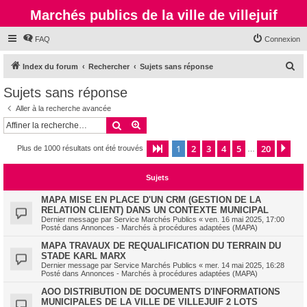
Marchés publics de la ville de villejuif
FAQ
Connexion
R
Index du forum
Rechercher
Sujets sans réponse
e
Sujets sans réponse
c
Aller à la recherche avancée
h
Rechercher
Recherche avancée
e
1
2
3
4
5
20
Page
1
sur
20
Sui
Plus de 1000 résultats ont été trouvés
r
…
c
Sujets
h
e
MAPA MISE EN PLACE D'UN CRM (GESTION DE LA
RELATION CLIENT) DANS UN CONTEXTE MUNICIPAL
r
Dernier message par
Service Marchés Publics
«
ven. 16 mai 2025, 17:00
Posté dans
Annonces - Marchés à procédures adaptées (MAPA)
MAPA TRAVAUX DE REQUALIFICATION DU TERRAIN DU
STADE KARL MARX
Dernier message par
Service Marchés Publics
«
mer. 14 mai 2025, 16:28
Posté dans
Annonces - Marchés à procédures adaptées (MAPA)
AOO DISTRIBUTION DE DOCUMENTS D'INFORMATIONS
MUNICIPALES DE LA VILLE DE VILLEJUIF 2 LOTS