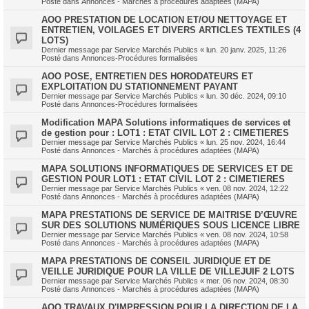
Posté dans
Annonces - Marchés à procédures adaptées (MAPA)
AOO PRESTATION DE LOCATION ET/OU NETTOYAGE ET
ENTRETIEN, VOILAGES ET DIVERS ARTICLES TEXTILES (4
LOTS)
Dernier message par
Service Marchés Publics
«
lun. 20 janv. 2025, 11:26
Posté dans
Annonces-Procédures formalisées
AOO POSE, ENTRETIEN DES HORODATEURS ET
EXPLOITATION DU STATIONNEMENT PAYANT
Dernier message par
Service Marchés Publics
«
lun. 30 déc. 2024, 09:10
Posté dans
Annonces-Procédures formalisées
Modification MAPA Solutions informatiques de services et
de gestion pour : LOT1 : ETAT CIVIL LOT 2 : CIMETIERES
Dernier message par
Service Marchés Publics
«
lun. 25 nov. 2024, 16:44
Posté dans
Annonces - Marchés à procédures adaptées (MAPA)
MAPA SOLUTIONS INFORMATIQUES DE SERVICES ET DE
GESTION POUR LOT1 : ETAT CIVIL LOT 2 : CIMETIERES
Dernier message par
Service Marchés Publics
«
ven. 08 nov. 2024, 12:22
Posté dans
Annonces - Marchés à procédures adaptées (MAPA)
MAPA PRESTATIONS DE SERVICE DE MAITRISE D’ŒUVRE
SUR DES SOLUTIONS NUMÉRIQUES SOUS LICENCE LIBRE
Dernier message par
Service Marchés Publics
«
ven. 08 nov. 2024, 10:58
Posté dans
Annonces - Marchés à procédures adaptées (MAPA)
MAPA PRESTATIONS DE CONSEIL JURIDIQUE ET DE
VEILLE JURIDIQUE POUR LA VILLE DE VILLEJUIF 2 LOTS
Dernier message par
Service Marchés Publics
«
mer. 06 nov. 2024, 08:30
Posté dans
Annonces - Marchés à procédures adaptées (MAPA)
AOO TRAVAUX D'IMPRESSION POUR LA DIRECTION DE LA