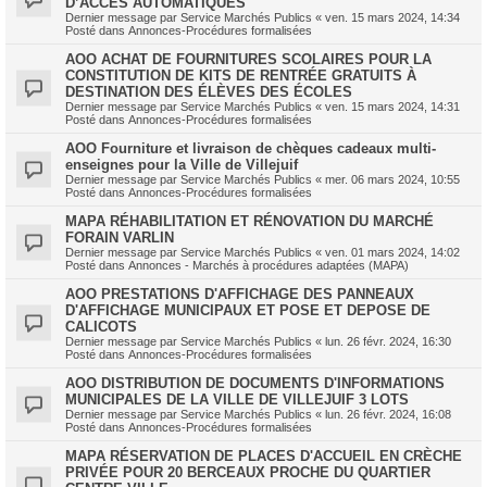
D’ACCÈS AUTOMATIQUES
Dernier message par
Service Marchés Publics
«
ven. 15 mars 2024, 14:34
Posté dans
Annonces-Procédures formalisées
AOO ACHAT DE FOURNITURES SCOLAIRES POUR LA
CONSTITUTION DE KITS DE RENTRÉE GRATUITS À
DESTINATION DES ÉLÈVES DES ÉCOLES
Dernier message par
Service Marchés Publics
«
ven. 15 mars 2024, 14:31
Posté dans
Annonces-Procédures formalisées
AOO Fourniture et livraison de chèques cadeaux multi-
enseignes pour la Ville de Villejuif
Dernier message par
Service Marchés Publics
«
mer. 06 mars 2024, 10:55
Posté dans
Annonces-Procédures formalisées
MAPA RÉHABILITATION ET RÉNOVATION DU MARCHÉ
FORAIN VARLIN
Dernier message par
Service Marchés Publics
«
ven. 01 mars 2024, 14:02
Posté dans
Annonces - Marchés à procédures adaptées (MAPA)
AOO PRESTATIONS D'AFFICHAGE DES PANNEAUX
D'AFFICHAGE MUNICIPAUX ET POSE ET DEPOSE DE
CALICOTS
Dernier message par
Service Marchés Publics
«
lun. 26 févr. 2024, 16:30
Posté dans
Annonces-Procédures formalisées
AOO DISTRIBUTION DE DOCUMENTS D'INFORMATIONS
MUNICIPALES DE LA VILLE DE VILLEJUIF 3 LOTS
Dernier message par
Service Marchés Publics
«
lun. 26 févr. 2024, 16:08
Posté dans
Annonces-Procédures formalisées
MAPA RÉSERVATION DE PLACES D'ACCUEIL EN CRÈCHE
PRIVÉE POUR 20 BERCEAUX PROCHE DU QUARTIER