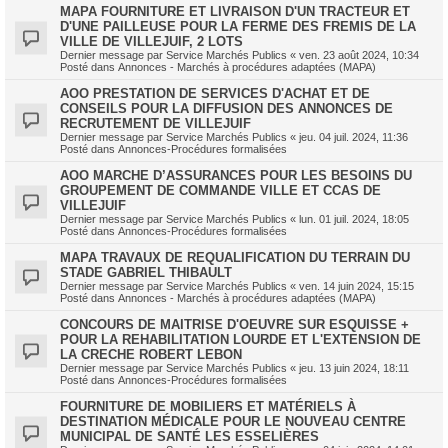
MAPA FOURNITURE ET LIVRAISON D'UN TRACTEUR ET
D'UNE PAILLEUSE POUR LA FERME DES FREMIS DE LA
VILLE DE VILLEJUIF, 2 LOTS
Dernier message par
Service Marchés Publics
«
ven. 23 août 2024, 10:34
Posté dans
Annonces - Marchés à procédures adaptées (MAPA)
AOO PRESTATION DE SERVICES D'ACHAT ET DE
CONSEILS POUR LA DIFFUSION DES ANNONCES DE
RECRUTEMENT DE VILLEJUIF
Dernier message par
Service Marchés Publics
«
jeu. 04 juil. 2024, 11:36
Posté dans
Annonces-Procédures formalisées
AOO MARCHE D’ASSURANCES POUR LES BESOINS DU
GROUPEMENT DE COMMANDE VILLE ET CCAS DE
VILLEJUIF
Dernier message par
Service Marchés Publics
«
lun. 01 juil. 2024, 18:05
Posté dans
Annonces-Procédures formalisées
MAPA TRAVAUX DE REQUALIFICATION DU TERRAIN DU
STADE GABRIEL THIBAULT
Dernier message par
Service Marchés Publics
«
ven. 14 juin 2024, 15:15
Posté dans
Annonces - Marchés à procédures adaptées (MAPA)
CONCOURS DE MAITRISE D'OEUVRE SUR ESQUISSE +
POUR LA REHABILITATION LOURDE ET L'EXTENSION DE
LA CRECHE ROBERT LEBON
Dernier message par
Service Marchés Publics
«
jeu. 13 juin 2024, 18:11
Posté dans
Annonces-Procédures formalisées
FOURNITURE DE MOBILIERS ET MATÉRIELS À
DESTINATION MÉDICALE POUR LE NOUVEAU CENTRE
MUNICIPAL DE SANTÉ LES ESSELIÈRES