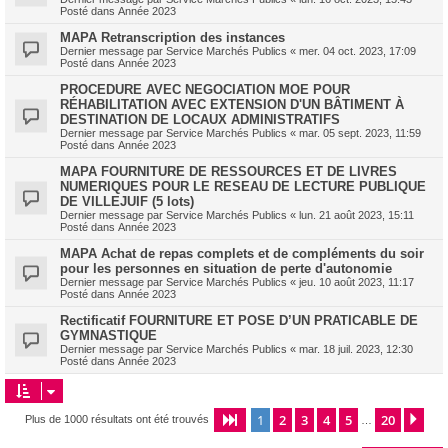
Posté dans
Année 2023
MAPA Retranscription des instances
Dernier message par
Service Marchés Publics
«
mer. 04 oct. 2023, 17:09
Posté dans
Année 2023
PROCEDURE AVEC NEGOCIATION MOE POUR
RÉHABILITATION AVEC EXTENSION D'UN BÂTIMENT À
DESTINATION DE LOCAUX ADMINISTRATIFS
Dernier message par
Service Marchés Publics
«
mar. 05 sept. 2023, 11:59
Posté dans
Année 2023
MAPA FOURNITURE DE RESSOURCES ET DE LIVRES
NUMERIQUES POUR LE RESEAU DE LECTURE PUBLIQUE
DE VILLEJUIF (5 lots)
Dernier message par
Service Marchés Publics
«
lun. 21 août 2023, 15:11
Posté dans
Année 2023
MAPA Achat de repas complets et de compléments du soir
pour les personnes en situation de perte d'autonomie
Dernier message par
Service Marchés Publics
«
jeu. 10 août 2023, 11:17
Posté dans
Année 2023
Rectificatif FOURNITURE ET POSE D’UN PRATICABLE DE
GYMNASTIQUE
Dernier message par
Service Marchés Publics
«
mar. 18 juil. 2023, 12:30
Posté dans
Année 2023
1
2
3
4
5
20
Page
1
sur
20
Sui
Plus de 1000 résultats ont été trouvés
…