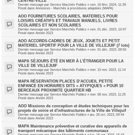
CENTRE-VILLE
Dernier message par
Service Marchés Publics
«
ven. 16 févr. 2024, 11:39
Posté dans
Annonces - Marchés à procédures adaptées (MAPA)
AOO FOURNITURES SCOLAIRES, MATERIELS POUR
LOISIRS CRÉATIFS ET TRAVAUX MANUELS, LIVRES
SCOLAIRES ET NON SCOLAIRES
Dernier message par
Service Marchés Publics
«
ven. 01 déc. 2023, 10:47
Posté dans
Année 2023
AOO ACCORDS-CADRES DE JEUX, JOUETS ET PETIT
MATERIEL SPORTIF POUR LA VILLE DE VILLEJUIF (7 lots)
Dernier message par
Service Marchés Publics
«
ven. 01 déc. 2023, 09:50
Posté dans
Année 2023
MAPA SÉJOURS ÉTÉ EN MER À L’ÉTRANGER POUR LA
VILLE DE VILLEJUIF
Dernier message par
Service Marchés Publics
«
mer. 15 nov. 2023, 11:14
Posté dans
Année 2023
MAPA RÉSERVATION PLACES D’ACCUEIL PETITE
ENFANCE EN HORAIRES DITS « ATYPIQUES » POUR 10
BERCEAUX PROXIMITE QUARTIER HB
Dernier message par
Service Marchés Publics
«
mer. 08 nov. 2023, 11:25
Posté dans
Année 2023
AOO Missions de conception et études techniques pour les
projets de voirie et d'infrastructures de la Ville de Villejuif
Dernier message par
Service Marchés Publics
«
jeu. 26 oct. 2023, 09:44
Posté dans
Année 2023
MAPA Maintenance préventive et curative des appareils de
transport mécanique des bâtiments communaux
Dernier message par
Service Marchés Publics
«
lun. 16 oct. 2023, 15:43