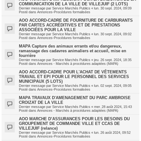
COMMUNICATION DE LA VILLE DE VILLEJUIF (2 LOTS)
Dernier message par
Service Marchés Publics
«
lun. 30 sept. 2024, 09:09
Posté dans
Annonces-Procédures formalisées
AOO ACCORD-CADRE DE FOURNITURE DE CARBURANTS
PAR CARTES ACCRÉDITIVES ET DE PRESTATIONS
ASSOCIÉES POUR LA VILLE
Dernier message par
Service Marchés Publics
«
lun. 30 sept. 2024, 09:02
Posté dans
Annonces-Procédures formalisées
MAPA Capture des animaux errants et/ou dangereux,
ramassage des cadavres animaliers et accueil, mise en
fourrière
Dernier message par
Service Marchés Publics
«
jeu. 26 sept. 2024, 18:35
Posté dans
Annonces - Marchés à procédures adaptées (MAPA)
AOO ACCORD-CADRE POUR L'ACHAT DE VÊTEMENTS
TRAVAIL ET EPI POUR LE PERSONNEL DES SERVICES
MUNICIPAUX (5 LOTS)
Dernier message par
Service Marchés Publics
«
lun. 02 sept. 2024, 09:05
Posté dans
Annonces-Procédures formalisées
MAPA TRAVAUX D'AMENAGEMENT DU PARC AMBROISE
CROIZAT DE LA VILLE
Dernier message par
Service Marchés Publics
«
mer. 28 août 2024, 15:43
Posté dans
Annonces - Marchés à procédures adaptées (MAPA)
AOO MARCHE D’ASSURANCES POUR LES BESOINS DU
GROUPEMENT DE COMMANDE VILLE ET CCAS DE
VILLEJUIF (relance)
Dernier message par
Service Marchés Publics
«
lun. 26 août 2024, 09:52
Posté dans
Annonces-Procédures formalisées