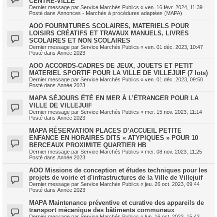
CENTRE-VILLE
Dernier message par
Service Marchés Publics
«
ven. 16 févr. 2024, 11:39
Posté dans
Annonces - Marchés à procédures adaptées (MAPA)
AOO FOURNITURES SCOLAIRES, MATERIELS POUR
LOISIRS CRÉATIFS ET TRAVAUX MANUELS, LIVRES
SCOLAIRES ET NON SCOLAIRES
Dernier message par
Service Marchés Publics
«
ven. 01 déc. 2023, 10:47
Posté dans
Année 2023
AOO ACCORDS-CADRES DE JEUX, JOUETS ET PETIT
MATERIEL SPORTIF POUR LA VILLE DE VILLEJUIF (7 lots)
Dernier message par
Service Marchés Publics
«
ven. 01 déc. 2023, 09:50
Posté dans
Année 2023
MAPA SÉJOURS ÉTÉ EN MER À L’ÉTRANGER POUR LA
VILLE DE VILLEJUIF
Dernier message par
Service Marchés Publics
«
mer. 15 nov. 2023, 11:14
Posté dans
Année 2023
MAPA RÉSERVATION PLACES D’ACCUEIL PETITE
ENFANCE EN HORAIRES DITS « ATYPIQUES » POUR 10
BERCEAUX PROXIMITE QUARTIER HB
Dernier message par
Service Marchés Publics
«
mer. 08 nov. 2023, 11:25
Posté dans
Année 2023
AOO Missions de conception et études techniques pour les
projets de voirie et d'infrastructures de la Ville de Villejuif
Dernier message par
Service Marchés Publics
«
jeu. 26 oct. 2023, 09:44
Posté dans
Année 2023
MAPA Maintenance préventive et curative des appareils de
transport mécanique des bâtiments communaux
Dernier message par
Service Marchés Publics
«
lun. 16 oct. 2023, 15:43