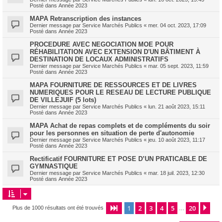
Posté dans
Année 2023
MAPA Retranscription des instances
Dernier message par
Service Marchés Publics
«
mer. 04 oct. 2023, 17:09
Posté dans
Année 2023
PROCEDURE AVEC NEGOCIATION MOE POUR
RÉHABILITATION AVEC EXTENSION D'UN BÂTIMENT À
DESTINATION DE LOCAUX ADMINISTRATIFS
Dernier message par
Service Marchés Publics
«
mar. 05 sept. 2023, 11:59
Posté dans
Année 2023
MAPA FOURNITURE DE RESSOURCES ET DE LIVRES
NUMERIQUES POUR LE RESEAU DE LECTURE PUBLIQUE
DE VILLEJUIF (5 lots)
Dernier message par
Service Marchés Publics
«
lun. 21 août 2023, 15:11
Posté dans
Année 2023
MAPA Achat de repas complets et de compléments du soir
pour les personnes en situation de perte d'autonomie
Dernier message par
Service Marchés Publics
«
jeu. 10 août 2023, 11:17
Posté dans
Année 2023
Rectificatif FOURNITURE ET POSE D’UN PRATICABLE DE
GYMNASTIQUE
Dernier message par
Service Marchés Publics
«
mar. 18 juil. 2023, 12:30
Posté dans
Année 2023
1
2
3
4
5
20
Page
1
sur
20
Sui
Plus de 1000 résultats ont été trouvés
…