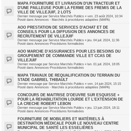
MAPA FOURNITURE ET LIVRAISON D'UN TRACTEUR ET
D'UNE PAILLEUSE POUR LA FERME DES FREMIS DE LA
VILLE DE VILLEJUIF, 2 LOTS
Dernier message par
Service Marchés Publics
«
ven. 23 août 2024, 10:34
Posté dans
Annonces - Marchés à procédures adaptées (MAPA)
AOO PRESTATION DE SERVICES D'ACHAT ET DE
CONSEILS POUR LA DIFFUSION DES ANNONCES DE
RECRUTEMENT DE VILLEJUIF
Dernier message par
Service Marchés Publics
«
jeu. 04 juil. 2024, 11:36
Posté dans
Annonces-Procédures formalisées
AOO MARCHE D’ASSURANCES POUR LES BESOINS DU
GROUPEMENT DE COMMANDE VILLE ET CCAS DE
VILLEJUIF
Dernier message par
Service Marchés Publics
«
lun. 01 juil. 2024, 18:05
Posté dans
Annonces-Procédures formalisées
MAPA TRAVAUX DE REQUALIFICATION DU TERRAIN DU
STADE GABRIEL THIBAULT
Dernier message par
Service Marchés Publics
«
ven. 14 juin 2024, 15:15
Posté dans
Annonces - Marchés à procédures adaptées (MAPA)
CONCOURS DE MAITRISE D'OEUVRE SUR ESQUISSE +
POUR LA REHABILITATION LOURDE ET L'EXTENSION DE
LA CRECHE ROBERT LEBON
Dernier message par
Service Marchés Publics
«
jeu. 13 juin 2024, 18:11
Posté dans
Annonces-Procédures formalisées
FOURNITURE DE MOBILIERS ET MATÉRIELS À
DESTINATION MÉDICALE POUR LE NOUVEAU CENTRE
MUNICIPAL DE SANTÉ LES ESSELIÈRES