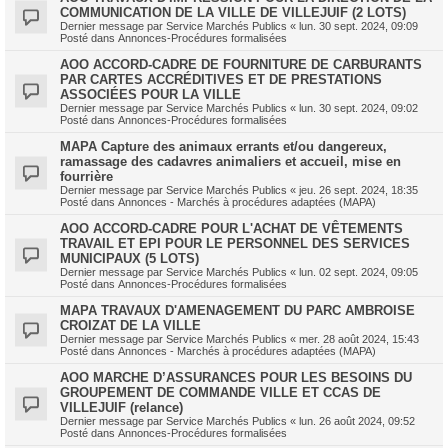
COMMUNICATION DE LA VILLE DE VILLEJUIF (2 LOTS)
Dernier message par
Service Marchés Publics
«
lun. 30 sept. 2024, 09:09
Posté dans
Annonces-Procédures formalisées
AOO ACCORD-CADRE DE FOURNITURE DE CARBURANTS
PAR CARTES ACCRÉDITIVES ET DE PRESTATIONS
ASSOCIÉES POUR LA VILLE
Dernier message par
Service Marchés Publics
«
lun. 30 sept. 2024, 09:02
Posté dans
Annonces-Procédures formalisées
MAPA Capture des animaux errants et/ou dangereux,
ramassage des cadavres animaliers et accueil, mise en
fourrière
Dernier message par
Service Marchés Publics
«
jeu. 26 sept. 2024, 18:35
Posté dans
Annonces - Marchés à procédures adaptées (MAPA)
AOO ACCORD-CADRE POUR L'ACHAT DE VÊTEMENTS
TRAVAIL ET EPI POUR LE PERSONNEL DES SERVICES
MUNICIPAUX (5 LOTS)
Dernier message par
Service Marchés Publics
«
lun. 02 sept. 2024, 09:05
Posté dans
Annonces-Procédures formalisées
MAPA TRAVAUX D'AMENAGEMENT DU PARC AMBROISE
CROIZAT DE LA VILLE
Dernier message par
Service Marchés Publics
«
mer. 28 août 2024, 15:43
Posté dans
Annonces - Marchés à procédures adaptées (MAPA)
AOO MARCHE D’ASSURANCES POUR LES BESOINS DU
GROUPEMENT DE COMMANDE VILLE ET CCAS DE
VILLEJUIF (relance)
Dernier message par
Service Marchés Publics
«
lun. 26 août 2024, 09:52
Posté dans
Annonces-Procédures formalisées