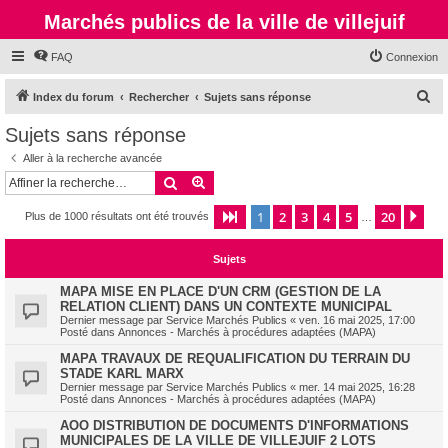
Marchés publics de la ville de villejuif
FAQ
Connexion
R
Index du forum
Rechercher
Sujets sans réponse
e
Sujets sans réponse
c
Aller à la recherche avancée
h
Rechercher
Recherche avancée
e
1
2
3
4
5
20
Page
1
sur
20
Sui
Plus de 1000 résultats ont été trouvés
r
…
c
Sujets
h
e
MAPA MISE EN PLACE D'UN CRM (GESTION DE LA
RELATION CLIENT) DANS UN CONTEXTE MUNICIPAL
r
Dernier message par
Service Marchés Publics
«
ven. 16 mai 2025, 17:00
Posté dans
Annonces - Marchés à procédures adaptées (MAPA)
MAPA TRAVAUX DE REQUALIFICATION DU TERRAIN DU
STADE KARL MARX
Dernier message par
Service Marchés Publics
«
mer. 14 mai 2025, 16:28
Posté dans
Annonces - Marchés à procédures adaptées (MAPA)
AOO DISTRIBUTION DE DOCUMENTS D'INFORMATIONS
MUNICIPALES DE LA VILLE DE VILLEJUIF 2 LOTS