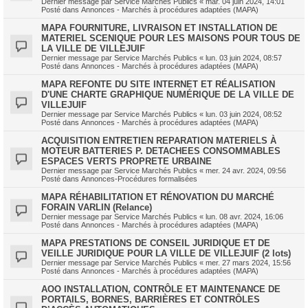
Dernier message par
Service Marchés Publics
«
mar. 04 juin 2024, 14:01
Posté dans
Annonces - Marchés à procédures adaptées (MAPA)
MAPA FOURNITURE, LIVRAISON ET INSTALLATION DE
MATERIEL SCENIQUE POUR LES MAISONS POUR TOUS DE
LA VILLE DE VILLEJUIF
Dernier message par
Service Marchés Publics
«
lun. 03 juin 2024, 08:57
Posté dans
Annonces - Marchés à procédures adaptées (MAPA)
MAPA REFONTE DU SITE INTERNET ET RÉALISATION
D'UNE CHARTE GRAPHIQUE NUMÉRIQUE DE LA VILLE DE
VILLEJUIF
Dernier message par
Service Marchés Publics
«
lun. 03 juin 2024, 08:52
Posté dans
Annonces - Marchés à procédures adaptées (MAPA)
ACQUISITION ENTRETIEN REPARATION MATERIELS À
MOTEUR BATTERIES P. DETACHEES CONSOMMABLES
ESPACES VERTS PROPRETE URBAINE
Dernier message par
Service Marchés Publics
«
mer. 24 avr. 2024, 09:56
Posté dans
Annonces-Procédures formalisées
MAPA RÉHABILITATION ET RÉNOVATION DU MARCHÉ
FORAIN VARLIN (Relance)
Dernier message par
Service Marchés Publics
«
lun. 08 avr. 2024, 16:06
Posté dans
Annonces - Marchés à procédures adaptées (MAPA)
MAPA PRESTATIONS DE CONSEIL JURIDIQUE ET DE
VEILLE JURIDIQUE POUR LA VILLE DE VILLEJUIF (2 lots)
Dernier message par
Service Marchés Publics
«
mer. 27 mars 2024, 15:56
Posté dans
Annonces - Marchés à procédures adaptées (MAPA)
AOO INSTALLATION, CONTRÔLE ET MAINTENANCE DE
PORTAILS, BORNES, BARRIÈRES ET CONTRÔLES