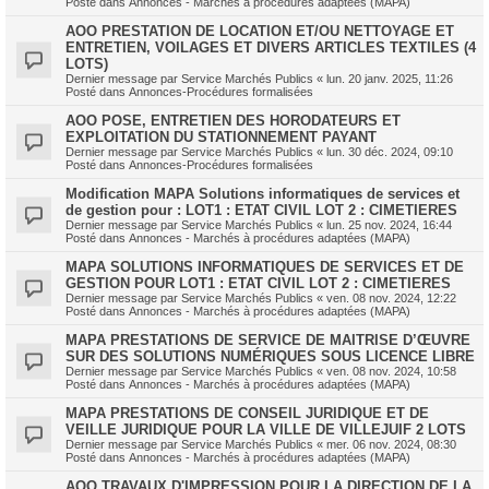
Posté dans
Annonces - Marchés à procédures adaptées (MAPA)
AOO PRESTATION DE LOCATION ET/OU NETTOYAGE ET
ENTRETIEN, VOILAGES ET DIVERS ARTICLES TEXTILES (4
LOTS)
Dernier message par
Service Marchés Publics
«
lun. 20 janv. 2025, 11:26
Posté dans
Annonces-Procédures formalisées
AOO POSE, ENTRETIEN DES HORODATEURS ET
EXPLOITATION DU STATIONNEMENT PAYANT
Dernier message par
Service Marchés Publics
«
lun. 30 déc. 2024, 09:10
Posté dans
Annonces-Procédures formalisées
Modification MAPA Solutions informatiques de services et
de gestion pour : LOT1 : ETAT CIVIL LOT 2 : CIMETIERES
Dernier message par
Service Marchés Publics
«
lun. 25 nov. 2024, 16:44
Posté dans
Annonces - Marchés à procédures adaptées (MAPA)
MAPA SOLUTIONS INFORMATIQUES DE SERVICES ET DE
GESTION POUR LOT1 : ETAT CIVIL LOT 2 : CIMETIERES
Dernier message par
Service Marchés Publics
«
ven. 08 nov. 2024, 12:22
Posté dans
Annonces - Marchés à procédures adaptées (MAPA)
MAPA PRESTATIONS DE SERVICE DE MAITRISE D’ŒUVRE
SUR DES SOLUTIONS NUMÉRIQUES SOUS LICENCE LIBRE
Dernier message par
Service Marchés Publics
«
ven. 08 nov. 2024, 10:58
Posté dans
Annonces - Marchés à procédures adaptées (MAPA)
MAPA PRESTATIONS DE CONSEIL JURIDIQUE ET DE
VEILLE JURIDIQUE POUR LA VILLE DE VILLEJUIF 2 LOTS
Dernier message par
Service Marchés Publics
«
mer. 06 nov. 2024, 08:30
Posté dans
Annonces - Marchés à procédures adaptées (MAPA)
AOO TRAVAUX D'IMPRESSION POUR LA DIRECTION DE LA