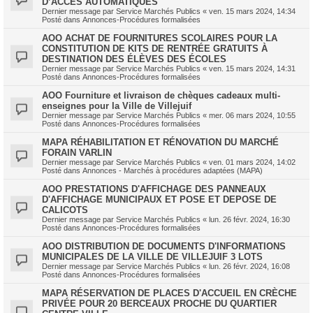
D’ACCÈS AUTOMATIQUES
Dernier message par
Service Marchés Publics
«
ven. 15 mars 2024, 14:34
Posté dans
Annonces-Procédures formalisées
AOO ACHAT DE FOURNITURES SCOLAIRES POUR LA
CONSTITUTION DE KITS DE RENTRÉE GRATUITS À
DESTINATION DES ÉLÈVES DES ÉCOLES
Dernier message par
Service Marchés Publics
«
ven. 15 mars 2024, 14:31
Posté dans
Annonces-Procédures formalisées
AOO Fourniture et livraison de chèques cadeaux multi-
enseignes pour la Ville de Villejuif
Dernier message par
Service Marchés Publics
«
mer. 06 mars 2024, 10:55
Posté dans
Annonces-Procédures formalisées
MAPA RÉHABILITATION ET RÉNOVATION DU MARCHÉ
FORAIN VARLIN
Dernier message par
Service Marchés Publics
«
ven. 01 mars 2024, 14:02
Posté dans
Annonces - Marchés à procédures adaptées (MAPA)
AOO PRESTATIONS D'AFFICHAGE DES PANNEAUX
D'AFFICHAGE MUNICIPAUX ET POSE ET DEPOSE DE
CALICOTS
Dernier message par
Service Marchés Publics
«
lun. 26 févr. 2024, 16:30
Posté dans
Annonces-Procédures formalisées
AOO DISTRIBUTION DE DOCUMENTS D'INFORMATIONS
MUNICIPALES DE LA VILLE DE VILLEJUIF 3 LOTS
Dernier message par
Service Marchés Publics
«
lun. 26 févr. 2024, 16:08
Posté dans
Annonces-Procédures formalisées
MAPA RÉSERVATION DE PLACES D'ACCUEIL EN CRÈCHE
PRIVÉE POUR 20 BERCEAUX PROCHE DU QUARTIER